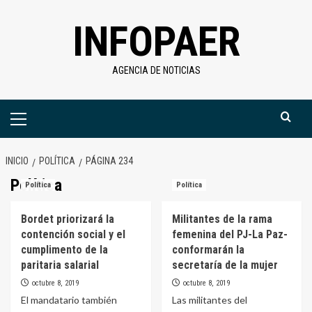
Saltar
INFOPAER
al
contenido
AGENCIA DE NOTICIAS
Menú
primario
INICIO
POLÍTICA
PÁGINA 234
Política
Política
Política
Bordet priorizará la
Militantes de la rama
contención social y el
femenina del PJ-La Paz-
cumplimento de la
conformarán la
paritaria salarial
secretaría de la mujer
octubre 8, 2019
octubre 8, 2019
El mandatario también
Las militantes del