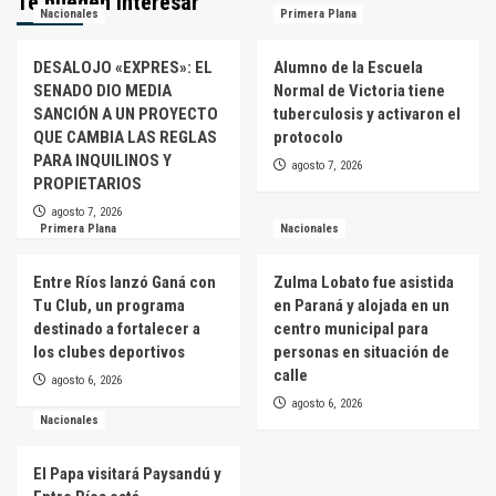
Te pueden interesar
Nacionales
Primera Plana
DESALOJO «EXPRES»: EL
Alumno de la Escuela
SENADO DIO MEDIA
Normal de Victoria tiene
SANCIÓN A UN PROYECTO
tuberculosis y activaron el
QUE CAMBIA LAS REGLAS
protocolo
PARA INQUILINOS Y
agosto 7, 2026
PROPIETARIOS
agosto 7, 2026
Primera Plana
Nacionales
Entre Ríos lanzó Ganá con
Zulma Lobato fue asistida
Tu Club, un programa
en Paraná y alojada en un
destinado a fortalecer a
centro municipal para
los clubes deportivos
personas en situación de
calle
agosto 6, 2026
agosto 6, 2026
Nacionales
El Papa visitará Paysandú y