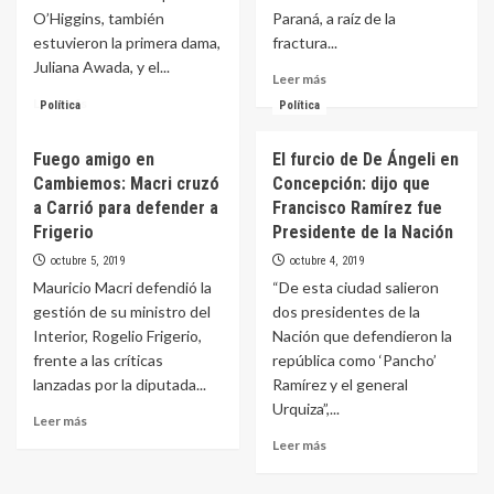
acerca
O’Higgins, también
Paraná, a raíz de la
a
estuvieron la primera dama,
fractura...
los
Juliana Awada, y el...
38.000
Leer
Leer más
pesos
más
Leer
Leer más
Política
Política
sobre
más
Tras
sobre
Fuego amigo en
El furcio de De Ángeli en
la
De
agresión,
Cambiemos: Macri cruzó
Concepción: dijo que
campaña
el
en
a Carrió para defender a
Francisco Ramírez fue
intendente
Mendoza,
Frigerio
Presidente de la Nación
Varisco
Macri
octubre 5, 2019
octubre 4, 2019
fue
dijo
operado
Mauricio Macri defendió la
“De esta ciudad salieron
estar
de
“a
gestión de su ministro del
dos presidentes de la
la
favor
Interior, Rogelio Frigerio,
Nación que defendieron la
cadera
de
frente a las críticas
república como ‘Pancho’
las
lanzadas por la diputada...
Ramírez y el general
dos
Urquiza”,...
vidas”
Leer
Leer más
más
Leer
Leer más
sobre
más
Fuego
sobre