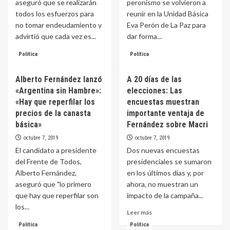
aseguró que se realizarán
peronismo se volvieron a
todos los esfuerzos para
reunir en la Unidad Básica
no tomar endeudamiento y
Eva Perón de La Paz para
advirtió que cada vez es...
dar forma...
Leer
Leer
Leer más
Leer más
Política
Política
más
más
sobre
sobre
Alberto Fernández lanzó
A 20 días de las
Bordet
Militantes
«Argentina sin Hambre»:
elecciones: Las
priorizará
de
la
la
«Hay que reperfilar los
encuestas muestran
contención
rama
precios de la canasta
importante ventaja de
social
femenina
básica»
Fernández sobre Macri
y
del
octubre 7, 2019
octubre 7, 2019
el
PJ-
cumplimento
La
El candidato a presidente
Dos nuevas encuestas
de
Paz-
del Frente de Todos,
presidenciales se sumaron
la
conformarán
Alberto Fernández,
en los últimos días y, por
paritaria
la
aseguró que "lo primero
ahora, no muestran un
salarial
secretaría
que hay que reperfilar son
impacto de la campaña...
de
los...
la
Leer
Leer más
mujer
más
Leer
Leer más
Política
Política