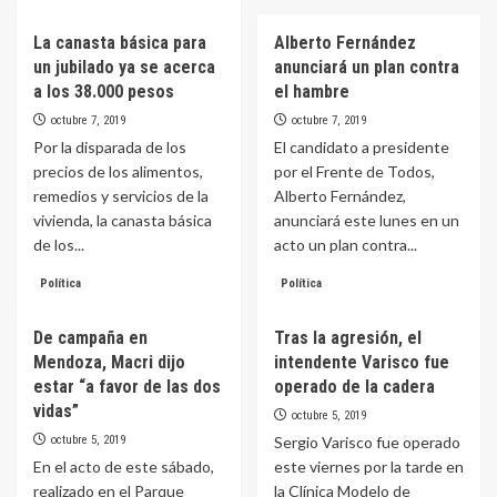
sobre
más
A
sobre
La canasta básica para
Alberto Fernández
20
Alberto
días
un jubilado ya se acerca
anunciará un plan contra
Fernández
de
lanzó
a los 38.000 pesos
el hambre
las
«Argentina
octubre 7, 2019
octubre 7, 2019
elecciones:
sin
Por la disparada de los
El candidato a presidente
Las
Hambre»:
encuestas
precios de los alimentos,
por el Frente de Todos,
«Hay
muestran
que
remedios y servicios de la
Alberto Fernández,
importante
reperfilar
vivienda, la canasta básica
anunciará este lunes en un
ventaja
los
de los...
acto un plan contra...
de
precios
Fernández
de
Leer
Leer
Leer más
Leer más
Política
Política
sobre
la
más
más
Macri
canasta
sobre
sobre
De campaña en
Tras la agresión, el
básica»
La
Alberto
Mendoza, Macri dijo
intendente Varisco fue
canasta
Fernández
básica
anunciará
estar “a favor de las dos
operado de la cadera
para
un
vidas”
octubre 5, 2019
un
plan
octubre 5, 2019
Sergio Varisco fue operado
jubilado
contra
En el acto de este sábado,
este viernes por la tarde en
ya
el
se
hambre
realizado en el Parque
la Clínica Modelo de