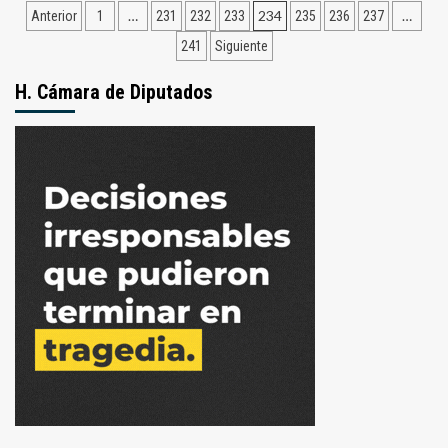
Navegación
amigo
El
…
234
…
Anterior
1
231
232
233
235
236
237
en
furcio
de
Cambiemos:
241
Siguiente
de
Macri
De
entradas
cruzó
Ángeli
H. Cámara de Diputados
a
en
Carrió
Concepción:
para
dijo
defender
que
a
Francisco
Frigerio
Ramírez
fue
Presidente
de
la
Nación