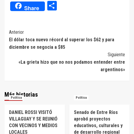
Compartir
Share
Navegación
Anterior
El dólar toca nuevo récord al superar los $62 y para
de
diciembre se negocia a $85
entradas
Siguiente
«La grieta hizo que no nos podamos entender entre
argentinos»
Más historias
Política
Política
DANIEL ROSSI VISITÓ
Senado de Entre Ríos
VILLAGUAY Y SE REUNIÓ
aprobó proyectos
CON VECINOS Y MEDIOS
educativos, culturales y
LOCALES
de desarrollo regional