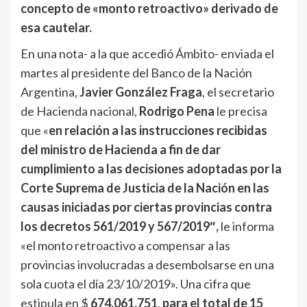
concepto de «monto retroactivo» derivado de
esa cautelar.
En una nota- a la que accedió Ámbito- enviada el
martes al presidente del Banco de la Nación
Argentina,
Javier González Fraga
, el secretario
de Hacienda nacional,
Rodrigo Pena
le precisa
que «
en relación a las instrucciones recibidas
del ministro de Hacienda a fin de dar
cumplimiento a las decisiones adoptadas por la
Corte Suprema de Justicia de la Nación en las
causas iniciadas por ciertas provincias contra
los decretos 561/2019 y 567/2019″,
le informa
«el monto retroactivo a compensar a las
provincias involucradas a desembolsarse en una
sola cuota el día 23/10/2019». Una cifra que
estipula en $
674.061.751
,
para el total de 15