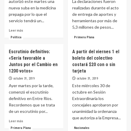
autorizó este martes una
La declaraciones fueron
nueva suba en la medicina
realizadas durante el acto
prepaga por lo que el
de entrega de aportes y
servicio tendrá un...
herramientas por más de
5,3 millones de pesos...
Leer
Leer más
más
Leer
Leer más
Política
Primera Plana
sobre
más
Diciembre
sobre
Escrutinio definitivo:
A partir del viernes 1 el
llegara
Bordet
con
«Sería favorable a
boleto del colectivo
ratificó
subas
la
Juntos por el Cambio en
costará $20 con o sin
en
continuidad
1200 votos»
tarjeta
las
de
octubre 31, 2019
octubre 31, 2019
prepagas,
créditos
gas,
Ayer martes por la tarde,
Este miércoles 30 de
a
alimentos
emprendedores
comenzó el escrutinio
octubre en Sesión
y
con
definitivo en Entre Ríos.
Extraordinaria los
combustibles
el
Recordemos que se trata
concejales aprobaron por
apoyo
de un escrutinio por...
unanimidad la ordenanza
de
que autoriza a la Empresa...
Nación
Leer
Leer más
a
más
Leer
Leer más
Primera Plana
Nacionales
partir