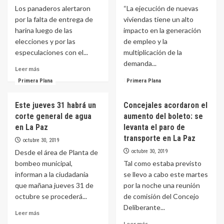
y
Los panaderos alertaron
“La ejecución de nuevas
de
se
mil
por la falta de entrega de
viviendas tiene un alto
esperan
kilos
harina luego de las
impacto en la generación
subas
de
elecciones y por las
de empleo y la
harina:
especulaciones con el...
multiplicación de la
la
demanda...
gente
Leer
Leer más
la
más
Leer
Leer más
Primera Plana
Primera Plana
juntó
sobre
más
e
Denuncian
sobre
hizo
Este jueves 31 habrá un
Concejales acordaron el
especulación
La
torta
con
corte general de agua
aumento del boleto: se
provincia
asada
el
rubricó
en La Paz
levanta el paro de
precio
contratos
transporte en La Paz
octubre 30, 2019
de
para
Desde el área de Planta de
octubre 30, 2019
la
construir
harina:
bombeo municipal,
Tal como estaba previsto
90
el
viviendas
informan a la ciudadanía
se llevo a cabo este martes
kilo
en
que mañana jueves 31 de
por la noche una reunión
de
localidades
octubre se procederá...
de comisión del Concejo
pan
entrerrianas
Deliberante...
aumentará
Leer
Leer más
un
más
Leer
Leer más