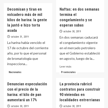
sobre
más
del
Escrutinio
sobre
nuevo
Decomisan y tiran en
Naftas: en dos semanas
definitivo:
A
gobierno
«Sería
volcadero más de mil
termina el
partir
favorable
del
kilos de harina: la gente
congelamiento y se
a
viernes
la juntó e hizo torta
esperan subas
Juntos
1
asada
octubre 30, 2019
por
el
el
octubre 31, 2019
En dos semanas caducará
boleto
Cambio
del
La harina habia vencido el
el congelamiento vigente
en
colectivo
17 de octubre del corriente
en el mercado petrolero
1200
costará
año, por lo que el personal
que el Gobierno estableció
votos»
$20
de bromatología que
en agosto, luego de la...
con
inspecciona...
o
Leer
Leer más
sin
más
Leer
Leer más
Nacionales
Provinciales
tarjeta
sobre
más
Naftas:
sobre
Denuncian especulación
La provincia rubricó
en
Decomisan
dos
con el precio de la
contratos para construir
y
semanas
tiran
harina: el kilo de pan
90 viviendas en
termina
en
aumentará un 17%
localidades entrerrianas
el
volcadero
octubre 30, 2019
octubre 30, 2019
congelamiento
más