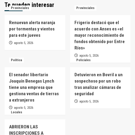
Te pueden interesar
Provinciales
Provinciales
Renuevan alerta naranja
Frigerio destacó que el
por tormentas y vientos
acuerdo con Anses es «el
para este jueves
mayor reconocimiento de
fondos obtenido por Entre
agosto 5, 2026
Ríos»
agosto 5, 2026
Política
Policiales
El senador libertario
Detuvieron en Bovril a un
Joaquín Benegas Lynch
sospechoso por un robo
tiene una empresa que
tras analizar cámaras de
gestiona ventas de tierras
seguridad
a extranjeros
agosto 5, 2026
agosto 5, 2026
Locales
ABRIERON LAS
INSCRIPCIONES A