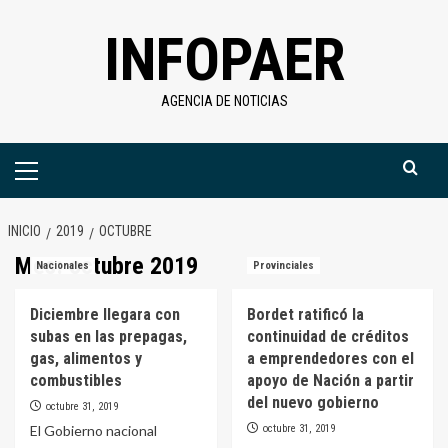
Saltar
INFOPAER
al
contenido
AGENCIA DE NOTICIAS
Menú
primario
INICIO
2019
OCTUBRE
Mes:
octubre 2019
Nacionales
Provinciales
Diciembre llegara con
Bordet ratificó la
subas en las prepagas,
continuidad de créditos
gas, alimentos y
a emprendedores con el
combustibles
apoyo de Nación a partir
del nuevo gobierno
octubre 31, 2019
El Gobierno nacional
octubre 31, 2019