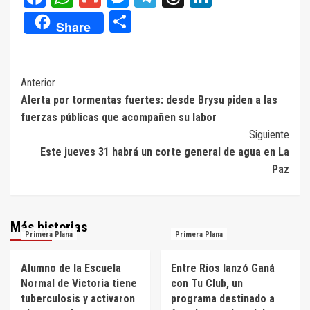
Compartir
Share
Navegación
Anterior
Alerta por tormentas fuertes: desde Brysu piden a las
de
fuerzas públicas que acompañen su labor
entradas
Siguiente
Este jueves 31 habrá un corte general de agua en La
Paz
Más historias
Primera Plana
Primera Plana
Alumno de la Escuela
Entre Ríos lanzó Ganá
Normal de Victoria tiene
con Tu Club, un
tuberculosis y activaron
programa destinado a