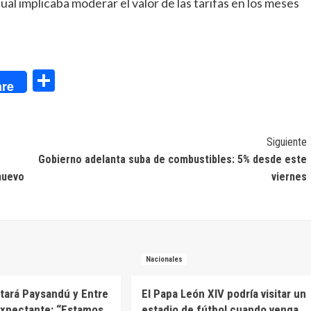
 cual implicaba moderar el valor de las tarifas en los meses
dIn
Compartir
re
Siguiente
Gobierno adelanta suba de combustibles: 5% desde este
nuevo
viernes
Nacionales
itará Paysandú y Entre
El Papa León XIV podría visitar un
expectante: “Estamos
estadio de fútbol cuando venga