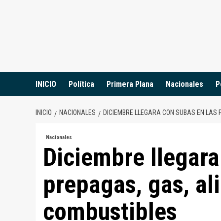
Saltar
al
contenido
INICIO
Política
Primera Plana
Nacionales
P
INICIO
NACIONALES
DICIEMBRE LLEGARA CON SUBAS EN LAS 
Nacionales
Diciembre llegara
prepagas, gas, al
combustibles