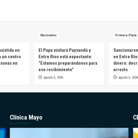
Nacionales
Primera Plana
sistida en
El Papa visitará Paysandú y
Sancionaron 
n un centro
Entre Ríos está expectante:
en Entre Río
rsonas en
“Estamos preparándonos para
dinero: decr
ese recibimiento”
arresto
agosto 6, 2026
agosto 6, 2026
Clínica Mayo
C