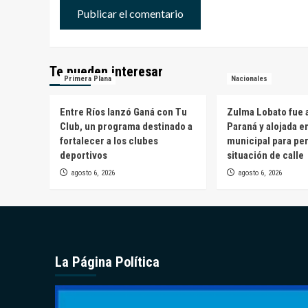
Te pueden interesar
Primera Plana
Nacionales
Entre Ríos lanzó Ganá con Tu
Zulma Lobato fue a
Club, un programa destinado a
Paraná y alojada e
fortalecer a los clubes
municipal para pe
deportivos
situación de calle
agosto 6, 2026
agosto 6, 2026
La Página Política