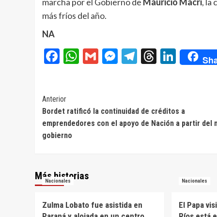
marcha por el Gobierno de
Mauricio Macri
, la
más fríos del año.
NA
Facebook
WhatsApp
Gmail
Messenger
Telegram
Threads
Linke
Sha
Navegación
Anterior
Bordet ratificó la continuidad de créditos a
de
emprendedores con el apoyo de Nación a partir del 
entradas
gobierno
Más historias
Nacionales
Nacionales
Zulma Lobato fue asistida en
El Papa vis
Paraná y alojada en un centro
Ríos está 