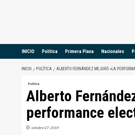
Saltar
al
contenido
INICIO
Política
Primera Plana
Nacionales
P
INICIO
POLÍTICA
ALBERTO FERNÁNDEZ MEJORÓ «LA PERFORMA
Política
Alberto Fernández
performance elec
octubre 27, 2019