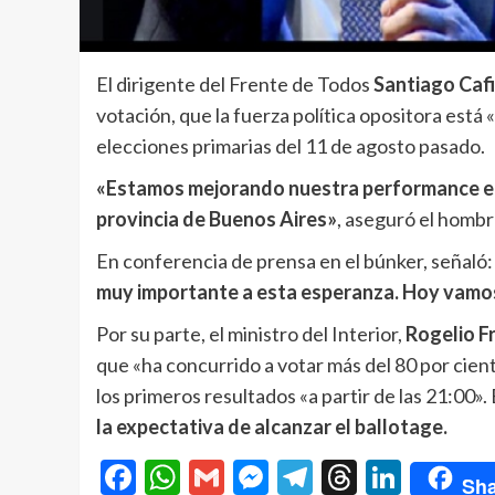
El dirigente del Frente de Todos
Santiago Caf
votación, que la fuerza política opositora est
elecciones primarias del 11 de agosto pasado.
«Estamos mejorando nuestra performance elec
provincia de Buenos Aires»
, aseguró el homb
En conferencia de prensa en el búnker, señaló
muy importante a esta esperanza. Hoy vamos i
Por su parte, el ministro del Interior,
Rogelio Fr
que «ha concurrido a votar más del 80 por cien
los primeros resultados «a partir de las 21:00».
la expectativa de alcanzar el ballotage.
Facebook
WhatsApp
Gmail
Messenger
Telegram
Threads
Linke
Sha