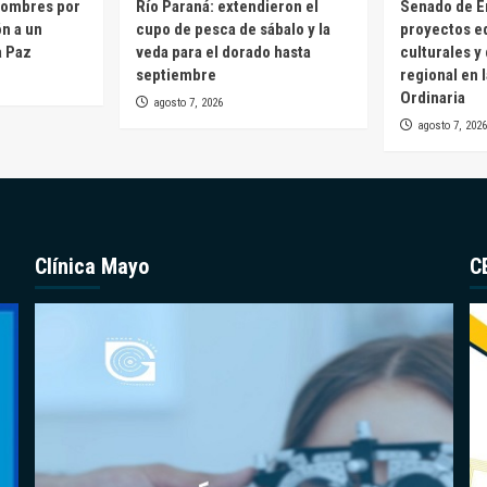
hombres por
Río Paraná: extendieron el
Senado de E
ón a un
cupo de pesca de sábalo y la
proyectos e
a Paz
veda para el dorado hasta
culturales y
septiembre
regional en 
Ordinaria
agosto 7, 2026
agosto 7, 2026
Clínica Mayo
C