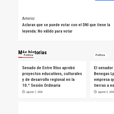
Navegación
Anterior
Aclaran que se puede votar con el DNI que tiene la
de
leyenda: No válido para votar
entradas
Más historias
Política
Política
Senado de Entre Ríos aprobó
El senador 
proyectos educativos, culturales
Benegas Ly
y de desarrollo regional en la
empresa qu
10.ª Sesión Ordinaria
tierras a e
agosto 7, 2026
agosto 5, 202