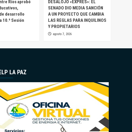
ntre Ríos aprobó
DESALOJO «EXPRES»: EL
ducativos,
SENADO DIO MEDIA SANCIÓN
 de desarrollo
A UN PROYECTO QUE CAMBIA
la 10.ª Sesión
LAS REGLAS PARA INQUILINOS
Y PROPIETARIOS
agosto 7, 2026
ELP LA PAZ