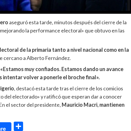
iero
aseguró esta tarde, minutos después del cierre de la
á «mejorando la performance electoral» que obtuvo en las
toral de la primaria tanto a nivel nacional como en la
re cercano a Alberto Fernández.
:
«Estamos muy confiados. Estamos dando un avance
ntentar volver a ponerle el broche final».
igerio
, destacó esta tarde tras el cierre de los comicios
to del electorado» y ratificó que esperan dar a conocer
 En el sector del presidente,
Mauricio Macri, mantienen
dIn
Compartir
re