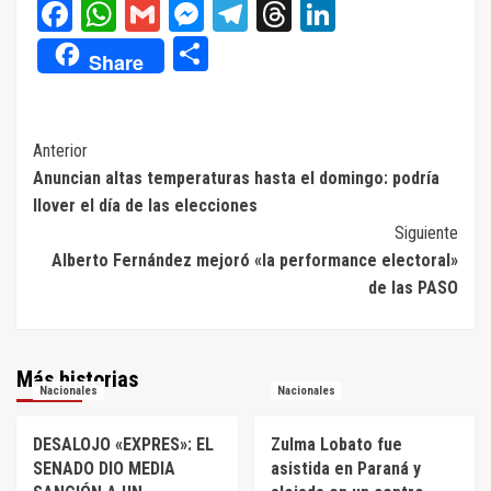
Facebook
WhatsApp
Gmail
Messenger
Telegram
Threads
LinkedIn
Compartir
Share
Navegación
Anterior
Anuncian altas temperaturas hasta el domingo: podría
de
llover el día de las elecciones
entradas
Siguiente
Alberto Fernández mejoró «la performance electoral»
de las PASO
Más historias
Nacionales
Nacionales
DESALOJO «EXPRES»: EL
Zulma Lobato fue
SENADO DIO MEDIA
asistida en Paraná y