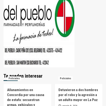
Te pueden interesar
Policiales
Policiales
Allanamientos en
Detuvieron a dos hombres
Concordia por una causa
por el robo y la agresión a
de estafa: secuestran
un adulto mayor en La Paz
armas, vehículos y
agosto 8, 2026