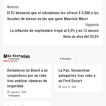
Navegación
Anterior
El PJ denuncia que el oficialismo les ofrece $ 5.000 a los
de
fiscales de mesas en las que gane Mauricio Macri
entradas
Siguiente
La inflación de septiembre trepó al 5,9% y en 12 meses
lleva un alza del 53,5%
Más historias
Policiales
Policiales
Detuvieron en Bovril a un
La Paz: Secuestran
sospechoso por un robo
autopartes tras robo a
tras analizar cámaras de
un Ford Escort
seguridad
julio 31, 2026
agosto 5, 2026
Policiales