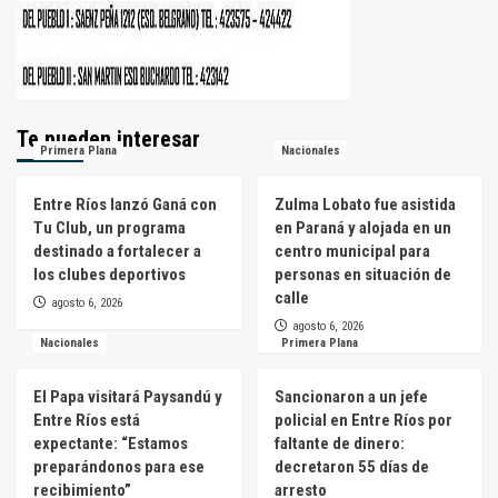
Te pueden interesar
Primera Plana
Nacionales
Entre Ríos lanzó Ganá con
Zulma Lobato fue asistida
Tu Club, un programa
en Paraná y alojada en un
destinado a fortalecer a
centro municipal para
los clubes deportivos
personas en situación de
calle
agosto 6, 2026
agosto 6, 2026
Nacionales
Primera Plana
El Papa visitará Paysandú y
Sancionaron a un jefe
Entre Ríos está
policial en Entre Ríos por
expectante: “Estamos
faltante de dinero:
preparándonos para ese
decretaron 55 días de
recibimiento”
arresto