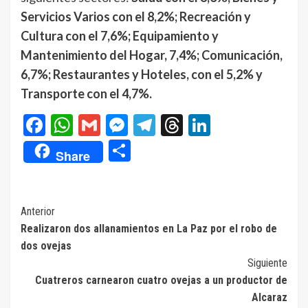
Servicios Varios con el 8,2%; Recreación y
Cultura con el 7,6%; Equipamiento y
Mantenimiento del Hogar, 7,4%; Comunicación,
6,7%; Restaurantes y Hoteles, con el 5,2% y
Transporte con el 4,7%.
Facebook
WhatsApp
Gmail
Messenger
Telegram
Threads
LinkedIn
Compartir
Share
Navegación
Anterior
Realizaron dos allanamientos en La Paz por el robo de
de
dos ovejas
entradas
Siguiente
Cuatreros carnearon cuatro ovejas a un productor de
Alcaraz