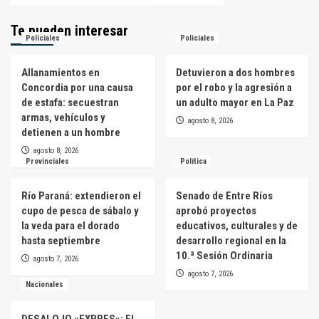
Te pueden interesar
Policiales
Policiales
Allanamientos en
Detuvieron a dos hombres
Concordia por una causa
por el robo y la agresión a
de estafa: secuestran
un adulto mayor en La Paz
armas, vehículos y
agosto 8, 2026
detienen a un hombre
agosto 8, 2026
Provinciales
Política
Río Paraná: extendieron el
Senado de Entre Ríos
cupo de pesca de sábalo y
aprobó proyectos
la veda para el dorado
educativos, culturales y de
hasta septiembre
desarrollo regional en la
10.ª Sesión Ordinaria
agosto 7, 2026
agosto 7, 2026
Nacionales
DESALOJO «EXPRES»: EL