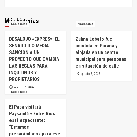
Más historias
Nacionales
Nacionales
DESALOJO «EXPRES»: EL
Zulma Lobato fue
SENADO DIO MEDIA
asistida en Paraná y
SANCIÓN A UN
alojada en un centro
PROYECTO QUE CAMBIA
municipal para personas
LAS REGLAS PARA
en situación de calle
INQUILINOS Y
agosto 6, 2026
PROPIETARIOS
agosto 7, 2026
Nacionales
El Papa visitará
Paysandú y Entre Ríos
está expectante:
“Estamos
preparándonos para ese