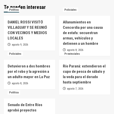
Te pueden interesar
Política
Policiales
DANIEL ROSSI VISITÓ
Allanamientos en
VILLAGUAY Y SE REUNIÓ
Concordia por una causa
CON VECINOS Y MEDIOS
de estafa: secuestran
LOCALES
armas, vehículos y
detienen a un hombre
agosto 9, 2026
agosto 8, 2026
Policiales
Provinciales
Detuvieron a dos hombres
Río Paraná: extendieron el
por el robo y la agresión a
cupo de pesca de sábalo y
un adulto mayor en La Paz
la veda para el dorado
hasta septiembre
agosto 8, 2026
agosto 7, 2026
Política
Senado de Entre Ríos
aprobó proyectos