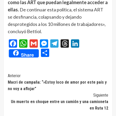
como las ART que puedan legalmente acceder a
ellas.
De continuar esta política, el sistema ART
se desfinancia, colapsando y dejando
desprotegidos a los 10 millones de trabajadores»,
concluyó Bettiol.
Facebook
WhatsApp
Gmail
Messenger
Telegram
Threads
LinkedIn
Compartir
Share
Navegación
Anterior
Macri de campaña: “»Estoy loco de amor por este país y
de
no voy a aflojar”
entradas
Siguiente
Un muerto en choque entre un camión y una camioneta
en Ruta 12