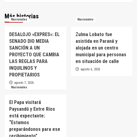
Más historias
Nacionales
Nacionales
DESALOJO «EXPRES»: EL
Zulma Lobato fue
SENADO DIO MEDIA
asistida en Paraná y
SANCIÓN A UN
alojada en un centro
PROYECTO QUE CAMBIA
municipal para personas
LAS REGLAS PARA
en situación de calle
INQUILINOS Y
agosto 6, 2026
PROPIETARIOS
agosto 7, 2026
Nacionales
El Papa visitará
Paysandú y Entre Ríos
está expectante:
“Estamos
preparándonos para ese
recibimiento”