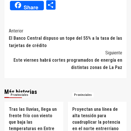
Compartir
Share
Navegación
Anterior
El Banco Central dispuso un tope del 55% a la tasa de las
de
tarjetas de crédito
entradas
Siguiente
Este viernes habrá cortes programados de energía en
distintas zonas de La Paz
Más historias
Provinciales
Provinciales
Tras las lluvias, llega un
Proyectan una línea de
frente frío con viento
alta tensión para
que baja las
cuadruplicar la potencia
temperaturas en Entre
en el norte entrerriano