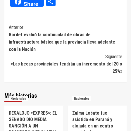
Compartir
Share
Navegación
Anterior
Bordet evaluó la continuidad de obras de
de
infraestructura básica que la provincia lleva adelante
entradas
con la Nación
Siguiente
«Las becas provinciales tendrán un incremento del 20 o
25%»
Más historias
Nacionales
Nacionales
DESALOJO «EXPRES»: EL
Zulma Lobato fue
SENADO DIO MEDIA
asistida en Paraná y
SANCIÓN A UN
alojada en un centro