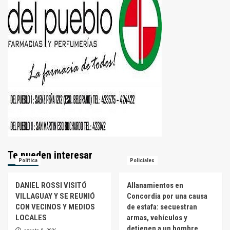
Te pueden interesar
Política
Policiales
DANIEL ROSSI VISITÓ
Allanamientos en
VILLAGUAY Y SE REUNIÓ
Concordia por una causa
CON VECINOS Y MEDIOS
de estafa: secuestran
LOCALES
armas, vehículos y
detienen a un hombre