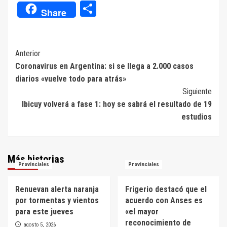
Compartir
Share
Navegación
Anterior
Coronavirus en Argentina: si se llega a 2.000 casos
de
diarios «vuelve todo para atrás»
entradas
Siguiente
Ibicuy volverá a fase 1: hoy se sabrá el resultado de 19
estudios
Más historias
Provinciales
Provinciales
Renuevan alerta naranja
Frigerio destacó que el
por tormentas y vientos
acuerdo con Anses es
para este jueves
«el mayor
reconocimiento de
agosto 5, 2026