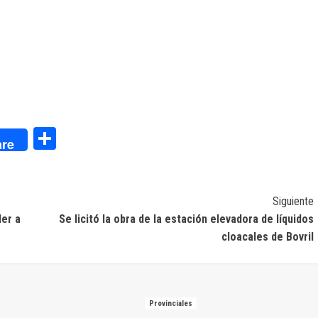
dIn
Compartir
re
Siguiente
der a
Se licitó la obra de la estación elevadora de líquidos
cloacales de Bovril
Provinciales