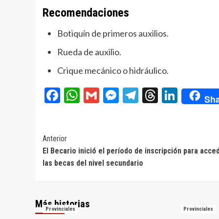
Recomendaciones
Botiquín de primeros auxilios.
Rueda de auxilio.
Crique mecánico o hidráulico.
Facebook
WhatsApp
Gmail
Messenger
Telegram
Threads
Linke
Sha
Navegación
Anterior
El Becario inició el período de inscripción para acce
de
las becas del nivel secundario
entradas
Más historias
Provinciales
Provinciales