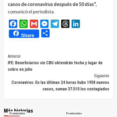
casos de coronavirus después de 50 días”,
comunicó el periodista.
Facebook
WhatsApp
Gmail
Messenger
Telegram
Threads
LinkedIn
Compartir
Share
Navegación
Anterior
IFE: Beneficiarios sin CBU obtendrán fecha y lugar de
de
cobro en julio
entradas
Siguiente
Coronavirus: En las últimas 24 horas hubo 1958 nuevos
casos, suman 37.510 los contagiados
Más historias
Provinciales
Provinciales