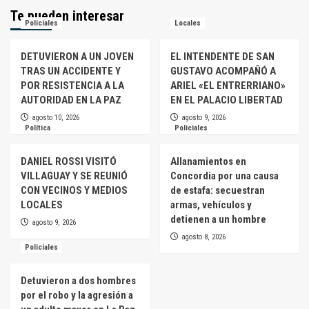
Te pueden interesar
Policiales
Locales
DETUVIERON A UN JOVEN
EL INTENDENTE DE SAN
TRAS UN ACCIDENTE Y
GUSTAVO ACOMPAÑÓ A
POR RESISTENCIA A LA
ARIEL «EL ENTRERRIANO»
AUTORIDAD EN LA PAZ
EN EL PALACIO LIBERTAD
agosto 10, 2026
agosto 9, 2026
Política
Policiales
DANIEL ROSSI VISITÓ
Allanamientos en
VILLAGUAY Y SE REUNIÓ
Concordia por una causa
CON VECINOS Y MEDIOS
de estafa: secuestran
LOCALES
armas, vehículos y
detienen a un hombre
agosto 9, 2026
agosto 8, 2026
Policiales
Detuvieron a dos hombres
por el robo y la agresión a