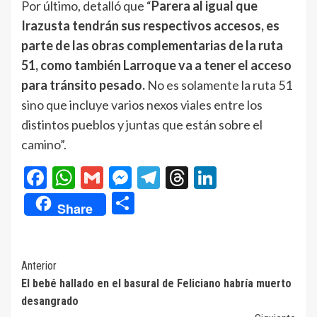
Por último, detalló que “
Parera al igual que
Irazusta tendrán sus respectivos accesos, es
parte de las obras complementarias de la ruta
51, como también Larroque va a tener el acceso
para tránsito pesado.
No es solamente la ruta 51
sino que incluye varios nexos viales entre los
distintos pueblos y juntas que están sobre el
camino”.
Facebook
WhatsApp
Gmail
Messenger
Telegram
Threads
LinkedIn
Compartir
Share
Navegación
Anterior
El bebé hallado en el basural de Feliciano habría muerto
de
desangrado
entradas