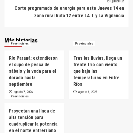
Siguiente
Corte programado de energía para este Jueves 14 en
zona rural Ruta 12 entre LA T y La Vigilancia
Más historias
Provinciales
Provinciales
Río Paraná: extendieron
Tras las lluvias, llega un
el cupo de pesca de
frente frío con viento
sábalo y la veda para el
que baja las
dorado hasta
temperaturas en Entre
septiembre
Ríos
agosto 7, 2026
agosto 6, 2026
Provinciales
Proyectan una línea de
alta tensión para
cuadruplicar la potencia
en el norte entrerriano