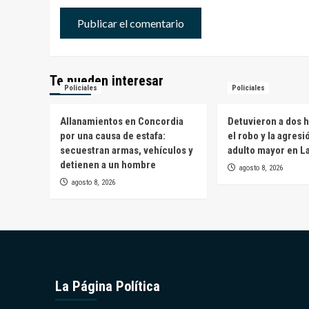
Te pueden interesar
Policiales
Policiales
Allanamientos en Concordia
Detuvieron a dos 
por una causa de estafa:
el robo y la agresi
secuestran armas, vehículos y
adulto mayor en L
detienen a un hombre
agosto 8, 2026
agosto 8, 2026
La Página Política