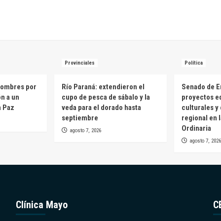
Provinciales
Política
hombres por
Río Paraná: extendieron el
Senado de E
ón a un
cupo de pesca de sábalo y la
proyectos e
a Paz
veda para el dorado hasta
culturales y
septiembre
regional en 
Ordinaria
agosto 7, 2026
agosto 7, 2026
Clínica Mayo
C