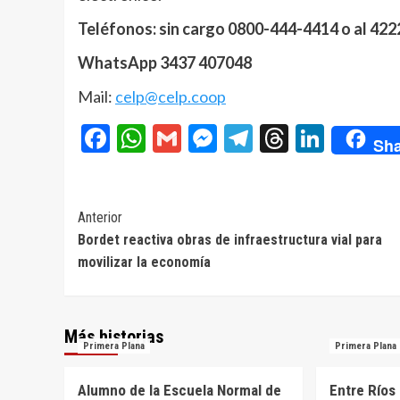
Teléfonos: sin cargo 0800-444-4414 o al 422
WhatsApp 3437 407048
Mail:
celp@celp.coop
Facebook
WhatsApp
Gmail
Messenger
Telegram
Threads
Linke
Sha
Navegación
Anterior
Bordet reactiva obras de infraestructura vial para
de
movilizar la economía
entradas
Más historias
Primera Plana
Primera Plana
Alumno de la Escuela Normal de
Entre Ríos