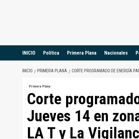
Saltar
al
contenido
INICIO
Política
Primera Plana
Nacionales
P
INICIO
PRIMERA PLANA
CORTE PROGRAMADO DE ENERGÍA PARA
Primera Plana
Corte programado
Jueves 14 en zona
LA T y La Vigilanc