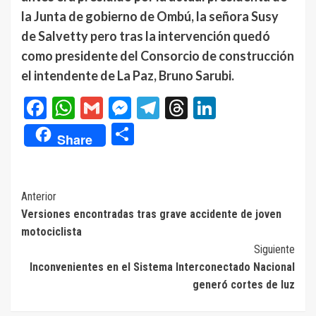
la Junta de gobierno de Ombú, la señora Susy
de Salvetty pero tras la intervención quedó
como presidente del Consorcio de construcción
el intendente de La Paz, Bruno Sarubi.
Facebook
WhatsApp
Gmail
Messenger
Telegram
Threads
LinkedIn
Compartir
Share
Navegación
Anterior
Versiones encontradas tras grave accidente de joven
de
motociclista
entradas
Siguiente
Inconvenientes en el Sistema Interconectado Nacional
generó cortes de luz