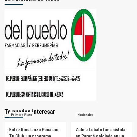
Te pueden interesar
Primera Plana
Nacionales
Entre Ríos lanzó Ganá con
Zulma Lobato fue asistida
Tu Club, un programa
en Paraná y alojada en un