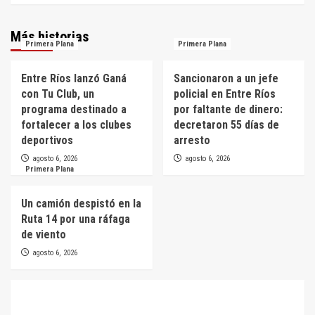
Más historias
Primera Plana
Primera Plana
Entre Ríos lanzó Ganá
Sancionaron a un jefe
con Tu Club, un
policial en Entre Ríos
programa destinado a
por faltante de dinero:
fortalecer a los clubes
decretaron 55 días de
deportivos
arresto
agosto 6, 2026
agosto 6, 2026
Primera Plana
Un camión despistó en la
Ruta 14 por una ráfaga
de viento
agosto 6, 2026