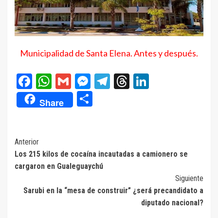
Municipalidad de Santa Elena. Antes y después.
Facebook
WhatsApp
Gmail
Messenger
Telegram
Threads
LinkedIn
Compartir
Share
Navegación
Anterior
Los 215 kilos de cocaína incautadas a camionero se
de
cargaron en Gualeguaychú
entradas
Siguiente
Sarubi en la “mesa de construir” ¿será precandidato a
diputado nacional?