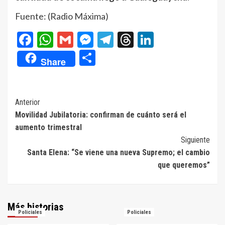
Fuente: (Radio Máxima)
Facebook
WhatsApp
Gmail
Messenger
Telegram
Threads
LinkedIn
Compartir
Share
Navegación
Anterior
Movilidad Jubilatoria: confirman de cuánto será el
de
aumento trimestral
entradas
Siguiente
Santa Elena: “Se viene una nueva Supremo; el cambio
que queremos”
Más historias
Policiales
Policiales