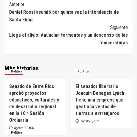
Navegación
Anterior
Daniel Rossi asumió por quinta vez la intendencia de
de
Santa Elena
entradas
Siguiente
Llega el alivio: Anuncian tormentas y un descenso de las
temperaturas
Más historias
Política
Política
Senado de Entre Ríos
El senador libertario
aprobó proyectos
Joaquín Benegas Lynch
educativos, culturales y
tiene una empresa que
de desarrollo regional
gestiona ventas de
en la 10.ª Sesión
tierras a extranjeros
Ordinaria
agosto 5, 2026
agosto 7, 2026
Política