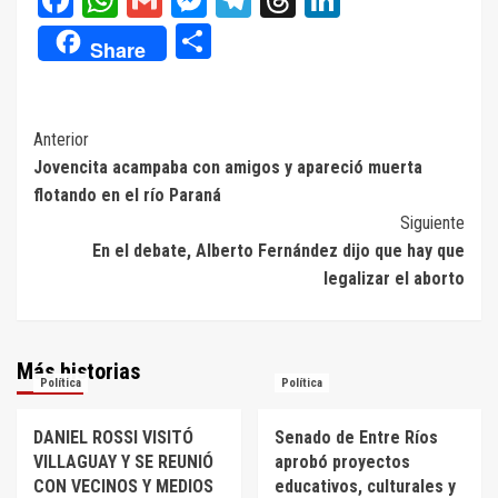
Compartir
Share
Navegación
Anterior
Jovencita acampaba con amigos y apareció muerta
de
flotando en el río Paraná
entradas
Siguiente
En el debate, Alberto Fernández dijo que hay que
legalizar el aborto
Más historias
Política
Política
DANIEL ROSSI VISITÓ
Senado de Entre Ríos
VILLAGUAY Y SE REUNIÓ
aprobó proyectos
CON VECINOS Y MEDIOS
educativos, culturales y