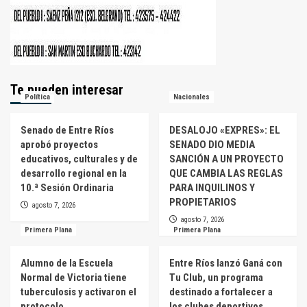
Te pueden interesar
Política
Nacionales
Senado de Entre Ríos
DESALOJO «EXPRES»: EL
aprobó proyectos
SENADO DIO MEDIA
educativos, culturales y de
SANCIÓN A UN PROYECTO
desarrollo regional en la
QUE CAMBIA LAS REGLAS
10.ª Sesión Ordinaria
PARA INQUILINOS Y
PROPIETARIOS
agosto 7, 2026
agosto 7, 2026
Primera Plana
Primera Plana
Alumno de la Escuela
Entre Ríos lanzó Ganá con
Normal de Victoria tiene
Tu Club, un programa
tuberculosis y activaron el
destinado a fortalecer a
protocolo
los clubes deportivos