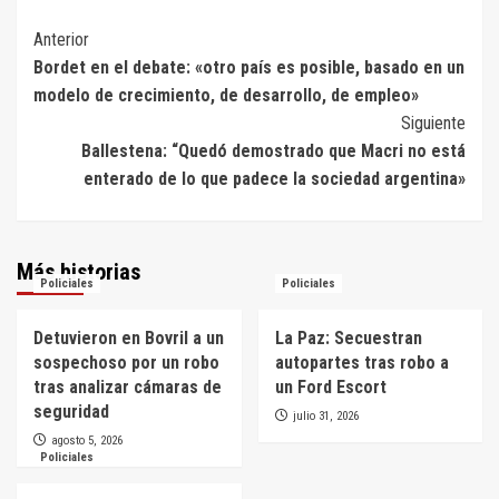
Navegación
Anterior
Bordet en el debate: «otro país es posible, basado en un
de
modelo de crecimiento, de desarrollo, de empleo»
entradas
Siguiente
Ballestena: “Quedó demostrado que Macri no está
enterado de lo que padece la sociedad argentina»
Más historias
Policiales
Policiales
Detuvieron en Bovril a un
La Paz: Secuestran
sospechoso por un robo
autopartes tras robo a
tras analizar cámaras de
un Ford Escort
seguridad
julio 31, 2026
agosto 5, 2026
Policiales