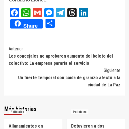
Facebook
WhatsApp
Gmail
Messenger
Telegram
Threads
LinkedIn
Compartir
Share
Navegación
Anterior
Los concejales no aprobaron aumento del boleto del
de
colectivo: La empresa pararía el servicio
entradas
Siguiente
Un fuerte temporal con caída de granizo afectó a la
ciudad de La Paz
Más historias
Policiales
Policiales
Allanamientos en
Detuvieron a dos