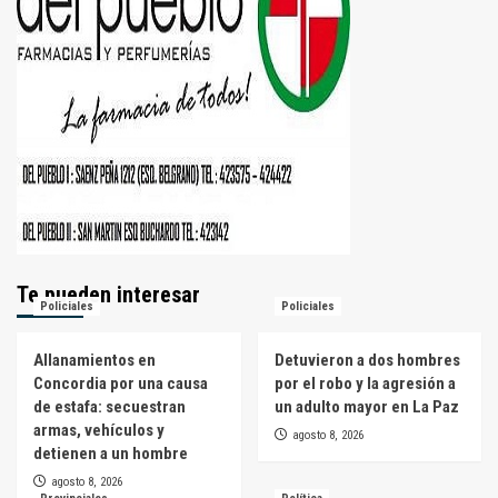
Te pueden interesar
Policiales
Policiales
Allanamientos en
Detuvieron a dos hombres
Concordia por una causa
por el robo y la agresión a
de estafa: secuestran
un adulto mayor en La Paz
armas, vehículos y
agosto 8, 2026
detienen a un hombre
agosto 8, 2026