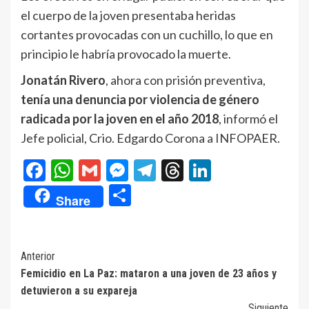
el cuerpo de la joven presentaba heridas
cortantes provocadas con un cuchillo, lo que en
principio le habría provocado la muerte.
Jonatán Rivero
, ahora con prisión preventiva,
tenía una denuncia por violencia de género
radicada por la joven en el año 2018
, informó el
Jefe policial, Crio. Edgardo Corona a INFOPAER.
Facebook
WhatsApp
Gmail
Messenger
Telegram
Threads
LinkedIn
Compartir
Share
Navegación
Anterior
Femicidio en La Paz: mataron a una joven de 23 años y
de
detuvieron a su expareja
entradas
Siguiente