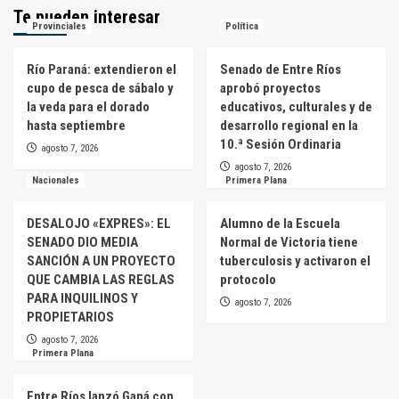
Te pueden interesar
Provinciales
Política
Río Paraná: extendieron el
Senado de Entre Ríos
cupo de pesca de sábalo y
aprobó proyectos
la veda para el dorado
educativos, culturales y de
hasta septiembre
desarrollo regional en la
10.ª Sesión Ordinaria
agosto 7, 2026
agosto 7, 2026
Nacionales
Primera Plana
DESALOJO «EXPRES»: EL
Alumno de la Escuela
SENADO DIO MEDIA
Normal de Victoria tiene
SANCIÓN A UN PROYECTO
tuberculosis y activaron el
QUE CAMBIA LAS REGLAS
protocolo
PARA INQUILINOS Y
agosto 7, 2026
PROPIETARIOS
agosto 7, 2026
Primera Plana
Entre Ríos lanzó Ganá con