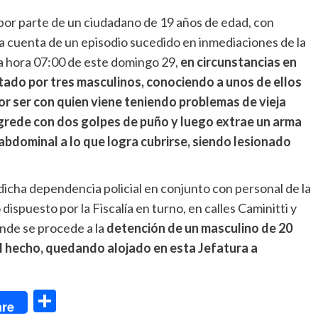
 por parte de un ciudadano de 19 años de edad, con
a cuenta de un episodio sucedido en inmediaciones de la
 hora 07:00 de este domingo 29,
en circunstancias en
ptado por tres masculinos, conociendo a unos de ellos
or ser con quien viene teniendo problemas de vieja
agrede con dos golpes de puño y luego extrae un arma
 abdominal a lo que logra cubrirse, siendo lesionado
 dicha dependencia policial en conjunto con personal de la
dispuesto por la Fiscalía en turno, en calles Caminitti y
nde se procede a la
detención
de un masculino de 20
el hecho, quedando alojado en esta Jefatura a
dIn
Compartir
re