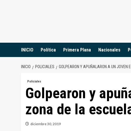
Saltar
al
contenido
INICIO
Política
Primera Plana
Nacionales
P
INICIO
POLICIALES
GOLPEARON Y APUÑALARON A UN JOVEN EN
Policiales
Golpearon y apuña
zona de la escuel
diciembre 30, 2019