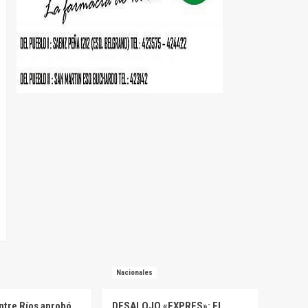
Nacionales
ntre Ríos aprobó
DESALOJO «EXPRES»: EL