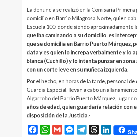
La denuncia se realizó en la Comisaria Primera
domicilio en Barrio Milagrosa Norte, quien dab
Escuela 100, donde siendo aproximadamente la
que iba caminando a su domicilio, es interce
que se domicilia en Barrio Puerto Márquez, p
data y es quien lo increpa verbalmente y lo 
blanca (Cuchillo) y lo intenta punzar en zona
con un corte leve en su muñeca izquierda
.
Por el hecho, en horas de la tarde, personal de
Guardia Especial, llevan a cabo un allanamiento 
Algarrobo del Barrio Puerto Márquez, lugar do
años de edad, quien guardaría relación con 
disposición de la Justicia.-
Facebook
WhatsApp
Gmail
Messenger
Telegram
Threads
Linke
Sha