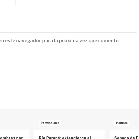
en este navegador para la próxima vez que comente.
Provinciales
Política
hombres por
Río Paraná: extendieron el
Senado de E