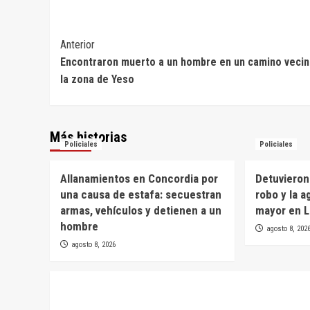
Navegación
Anterior
Encontraron muerto a un hombre en un camino vecin
de
la zona de Yeso
entradas
Más historias
Policiales
Policiales
Allanamientos en Concordia por
Detuvieron
una causa de estafa: secuestran
robo y la a
armas, vehículos y detienen a un
mayor en L
hombre
agosto 8, 202
agosto 8, 2026