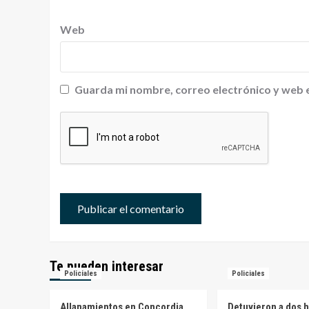
Web
Guarda mi nombre, correo electrónico y web 
Te pueden interesar
Policiales
Policiales
Allanamientos en Concordia
Detuvieron a dos 