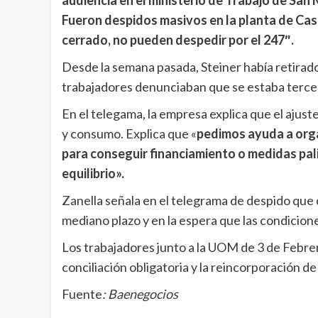
audiencia en el ministerio de Trabajo de San M
Fueron despidos masivos en la planta de Case
cerrado, no pueden despedir por el 247″.
Desde la semana pasada, Steiner había retirado 
trabajadores denunciaban que se estaba terce
En el telegama, la empresa explica que el ajus
y consumo. Explica que «
pedimos ayuda a orga
para conseguir financiamiento o medidas pal
equilibrio».
Zanella señala en el telegrama de despido que 
mediano plazo y en la espera que las condicione
Los trabajadores junto a la UOM de 3 de Febrero
conciliación obligatoria y la reincorporación de
Fuente
: Baenegocios