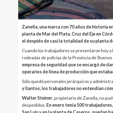
Zanella, una marca con 70 años de historia en e
planta de Mar del Plata, Cruz del Eje en Córd
el despido de casi la totalidad de su planta 
Cuando los trabajadores se presentaron hoy a 
rodeadas de policías de la Provincia de Buenos
empresa de seguridad que se encargó de darl
operarios de línea de producción que estab
Sólo quedó personales jerárquicos y administra
y llantos, los trabajadores no entendían cóm
Walter Steiner
, propietario de Zanella, no pud
despedidos.
En enero tenía 500 trabajadores
San Luis y en la planta de Caseros, quedan h