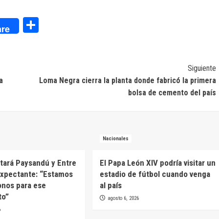
dIn
Compartir
re
Siguiente
a
Loma Negra cierra la planta donde fabricó la primera
bolsa de cemento del país
Nacionales
itará Paysandú y Entre
El Papa León XIV podría visitar un
expectante: “Estamos
estadio de fútbol cuando venga
onos para ese
al país
to”
agosto 6, 2026
6