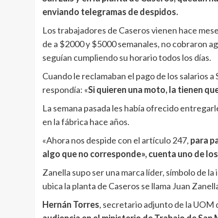
enviando telegramas de despidos.
Los trabajadores de Caseros vienen hace meses 
de a $2000 y $5000 semanales, no cobraron agu
seguían cumpliendo su horario todos los días.
Cuando le reclamaban el pago de los salarios a S
respondía: «
Si quieren una moto, la tienen qu
La semana pasada les había ofrecido entrega
en la fábrica hace años.
«Ahora nos despide con el artículo 247,
para p
algo que no corresponde», cuenta uno de los
Zanella supo ser una marca líder, símbolo de la i
ubica la planta de Caseros se llama Juan Zanell
Hernán Torres
, secretario adjunto de la UOM 