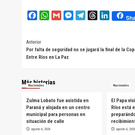
Facebook
WhatsApp
Gmail
Messenger
Telegram
Threads
Linke
Sha
Navegación
Anterior
Por falta de seguridad no se jugará la final de la Cop
de
Entre Ríos en La Paz
entradas
Más historias
Nacionales
Nacionales
Zulma Lobato fue asistida en
El Papa vis
Paraná y alojada en un centro
Ríos está 
municipal para personas en
preparánd
situación de calle
recibimien
agosto 6, 2026
agosto 6, 202