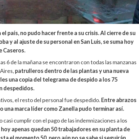
l país, no pudo hacer frente a su crisis. Al cierre de su
oba y al ajuste de su personal en San Luis, se suma hoy
de Caseros.
las 6 de la mañana se encontraron con todas las manzanas
 Aires,
patrulleros dentro de las plantas y una nueva
es una copia del telegrama de despido a los 75
an despedidos.
tivos, el resto del personal fue despedido.
Entre abrazos
o una marca líder como Zanella pudo terminar así.
o casi cumplir con el pago de las indemnizaciones a los
, hoy apenas quedan 50 trabajadores en su planta de
asta el momento 50, pero aún no se sabe si seguirán