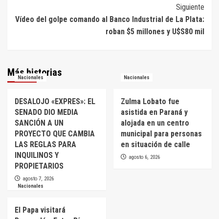
entradas
Siguiente
Vídeo del golpe comando al Banco Industrial de La Plata:
roban $5 millones y U$S80 mil
Más historias
Nacionales
Nacionales
DESALOJO «EXPRES»: EL
Zulma Lobato fue
SENADO DIO MEDIA
asistida en Paraná y
SANCIÓN A UN
alojada en un centro
PROYECTO QUE CAMBIA
municipal para personas
LAS REGLAS PARA
en situación de calle
INQUILINOS Y
agosto 6, 2026
PROPIETARIOS
agosto 7, 2026
Nacionales
El Papa visitará