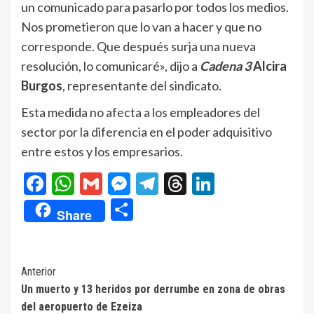
un comunicado para pasarlo por todos los medios.
Nos prometieron que lo van a hacer y que no
corresponde. Que después surja una nueva
resolución, lo comunicaré», dijo a
Cadena 3
Alcira
Burgos
, representante del sindicato.
Esta medida no afecta a los empleadores del
sector por la diferencia en el poder adquisitivo
entre estos y los empresarios.
Facebook
WhatsApp
Gmail
Messenger
Telegram
Threads
LinkedIn
Compartir
Share
Navegación
Anterior
Un muerto y 13 heridos por derrumbe en zona de obras
de
del aeropuerto de Ezeiza