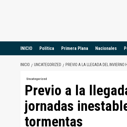
Saltar
al
contenido
INICIO
Política
Primera Plana
Nacionales
P
INICIO
UNCATEGORIZED
PREVIO A LA LLEGADA DEL INVIERN
Uncategorized
Previo a la llegad
jornadas inestabl
tormentas