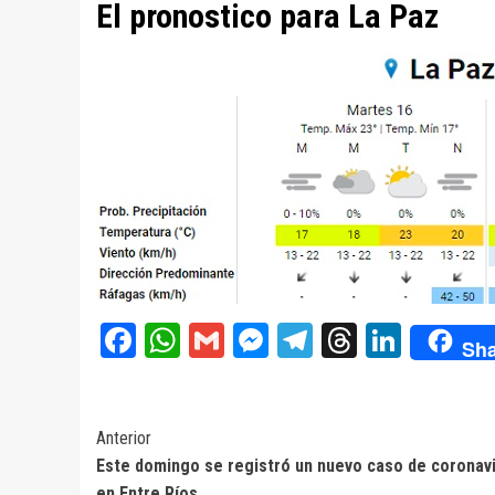
El pronostico para La Paz
Facebook
WhatsApp
Gmail
Messenger
Telegram
Threads
Linke
Sha
Navegación
Anterior
Este domingo se registró un nuevo caso de coronav
de
en Entre Ríos