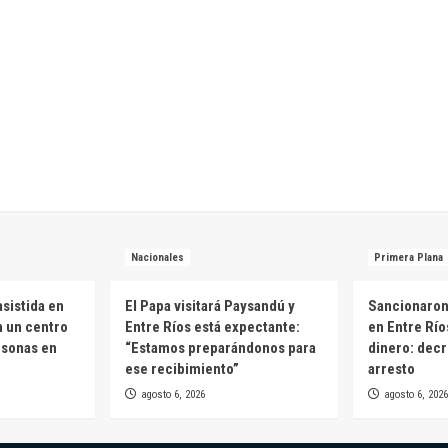
Nacionales
Primera Plana
sistida en
El Papa visitará Paysandú y
Sancionaron 
n un centro
Entre Ríos está expectante:
en Entre Río
rsonas en
“Estamos preparándonos para
dinero: decr
ese recibimiento”
arresto
agosto 6, 2026
agosto 6, 2026