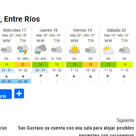
dIn
Compartir
re
Siguiente
irus
San Gustavo ya cuenta con una sala para alojar posibles
pacientes con coronavirus