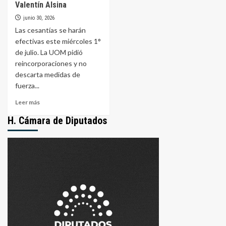
Valentín Alsina
junio 30, 2026
Las cesantías se harán
efectivas este miércoles 1°
de julio. La UOM pidió
reincorporaciones y no
descarta medidas de
fuerza...
Leer
Leer más
más
H. Cámara de Diputados
sobre
Grupo
Techint
confirmó
el
despido
de
150
operarios
en
planta
de