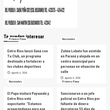
Te pueden interesar
Primera Plana
Nacionales
Entre Ríos lanzó Ganá con
Zulma Lobato fue asistida
Tu Club, un programa
en Paraná y alojada en un
destinado a fortalecer a
centro municipal para
los clubes deportivos
personas en situación de
calle
agosto 6, 2026
agosto 6, 2026
Nacionales
Primera Plana
El Papa visitará Paysandú y
Sancionaron a un jefe
Entre Ríos está
policial en Entre Ríos por
expectante: “Estamos
faltante de dinero:
preparándonos para ese
decretaron 55 días de