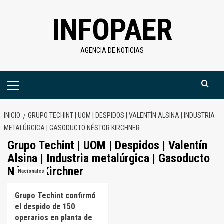
Saltar
INFOPAER
al
contenido
AGENCIA DE NOTICIAS
Menú
primario
INICIO
GRUPO TECHINT | UOM | DESPIDOS | VALENTÍN ALSINA | INDUSTRIA
METALÚRGICA | GASODUCTO NÉSTOR KIRCHNER
Grupo Techint | UOM | Despidos | Valentín
Alsina | Industria metalúrgica | Gasoducto
Néstor Kirchner
Nacionales
Grupo Techint confirmó
el despido de 150
operarios en planta de