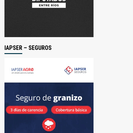
Valentín
Alsina
IAPSER – SEGUROS