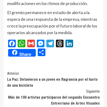
modificaciones en los ritmos de producción.
El gremio permanece en estado de alerta a la
espera de una respuesta de la empresa, mientras
crece la preocupación por el futuro laboral de los
operarios alcanzados por la medida.
Facebook
WhatsApp
Gmail
Messenger
Telegram
Threads
LinkedIn
Compartir
Share
Navegación
Anterior
La Paz: Detuvieron a un joven en flagrancia por el hurto
de
de una bicicleta
entradas
Siguiente
Más de 100 artistas participaron del segundo Encuentro
Entrerriano de Artes Visuales