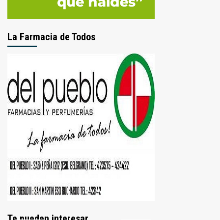
La Farmacia de Todos
Te pueden interesar