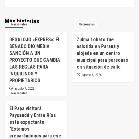
Más historias
Nacionales
Nacionales
DESALOJO «EXPRES»: EL
Zulma Lobato fue
SENADO DIO MEDIA
asistida en Paraná y
SANCIÓN A UN
alojada en un centro
PROYECTO QUE CAMBIA
municipal para personas
LAS REGLAS PARA
en situación de calle
INQUILINOS Y
agosto 6, 2026
PROPIETARIOS
agosto 7, 2026
Nacionales
El Papa visitará
Paysandú y Entre Ríos
está expectante:
“Estamos
preparándonos para ese