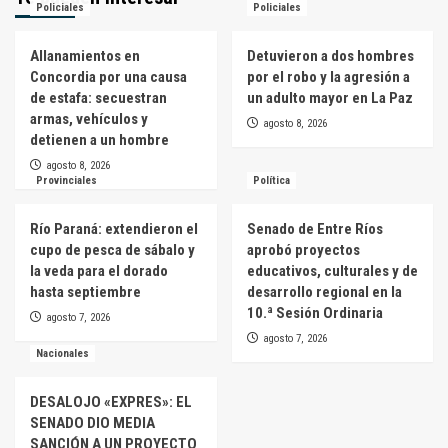
Policiales
Policiales
Allanamientos en
Detuvieron a dos hombres
Concordia por una causa
por el robo y la agresión a
de estafa: secuestran
un adulto mayor en La Paz
armas, vehículos y
agosto 8, 2026
detienen a un hombre
agosto 8, 2026
Provinciales
Política
Río Paraná: extendieron el
Senado de Entre Ríos
cupo de pesca de sábalo y
aprobó proyectos
la veda para el dorado
educativos, culturales y de
hasta septiembre
desarrollo regional en la
10.ª Sesión Ordinaria
agosto 7, 2026
agosto 7, 2026
Nacionales
DESALOJO «EXPRES»: EL
SENADO DIO MEDIA
SANCIÓN A UN PROYECTO