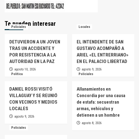
Te pueden interesar
Policiales
Locales
DETUVIERON A UN JOVEN
EL INTENDENTE DE SAN
TRAS UN ACCIDENTE Y
GUSTAVO ACOMPAÑÓ A
POR RESISTENCIA A LA
ARIEL «EL ENTRERRIANO»
AUTORIDAD EN LA PAZ
EN EL PALACIO LIBERTAD
agosto 10, 2026
agosto 9, 2026
Política
Policiales
DANIEL ROSSI VISITÓ
Allanamientos en
VILLAGUAY Y SE REUNIÓ
Concordia por una causa
CON VECINOS Y MEDIOS
de estafa: secuestran
LOCALES
armas, vehículos y
detienen a un hombre
agosto 9, 2026
agosto 8, 2026
Policiales