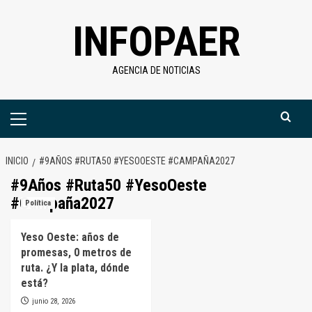
Saltar
INFOPAER
al
contenido
AGENCIA DE NOTICIAS
Menú
primario
INICIO
#9AÑOS #RUTA50 #YESOOESTE #CAMPAÑA2027
#9Años #Ruta50 #YesoOeste
#Campaña2027
Política
Yeso Oeste: años de
promesas, 0 metros de
ruta. ¿Y la plata, dónde
está?
junio 28, 2026