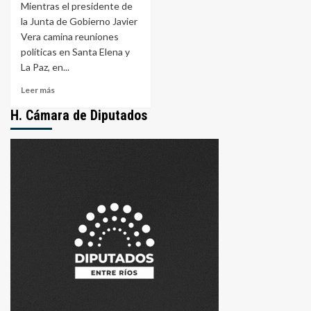
Mientras el presidente de
la Junta de Gobierno Javier
Vera camina reuniones
políticas en Santa Elena y
La Paz, en...
Leer
Leer más
más
H. Cámara de Diputados
sobre
Yeso
Oeste:
años
de
promesas,
0
metros
de
ruta.
¿Y
la
plata,
dónde
está?