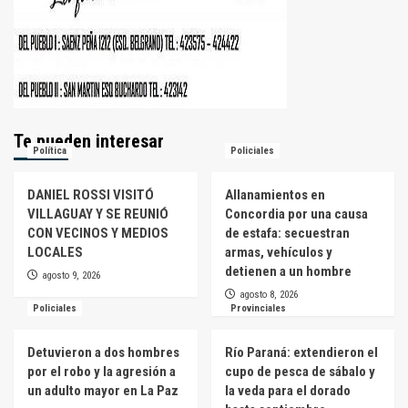
Te pueden interesar
Política
Policiales
DANIEL ROSSI VISITÓ
Allanamientos en
VILLAGUAY Y SE REUNIÓ
Concordia por una causa
CON VECINOS Y MEDIOS
de estafa: secuestran
LOCALES
armas, vehículos y
detienen a un hombre
agosto 9, 2026
agosto 8, 2026
Policiales
Provinciales
Detuvieron a dos hombres
Río Paraná: extendieron el
por el robo y la agresión a
cupo de pesca de sábalo y
un adulto mayor en La Paz
la veda para el dorado