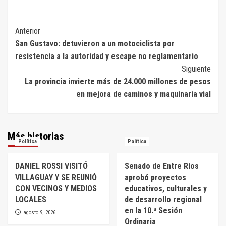
Navegación
Anterior
San Gustavo: detuvieron a un motociclista por
de
resistencia a la autoridad y escape no reglamentario
entradas
Siguiente
La provincia invierte más de 24.000 millones de pesos
en mejora de caminos y maquinaria vial
Más historias
Política
Política
DANIEL ROSSI VISITÓ
Senado de Entre Ríos
VILLAGUAY Y SE REUNIÓ
aprobó proyectos
CON VECINOS Y MEDIOS
educativos, culturales y
LOCALES
de desarrollo regional
en la 10.ª Sesión
agosto 9, 2026
Ordinaria