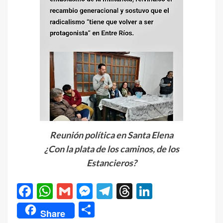
Reunión política en Santa Elena
¿Con la plata de los caminos, de los
Estancieros?
Facebook
WhatsApp
Gmail
Messenger
Telegram
Threads
LinkedIn
Compartir
Share