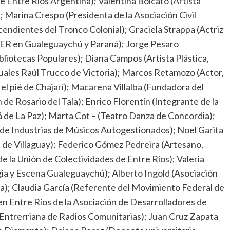
e Entre Ríos Argentina); Valentina Bolcato (Artista
 Marina Crespo (Presidenta de la Asociación Civil
endientes del Tronco Colonial); Graciela Strappa (Actriz
DER en Gualeguaychú y Paraná); Jorge Pesaro
bliotecas Populares); Diana Campos (Artista Plástica,
suales Raúl Trucco de Victoria); Marcos Retamozo (Actor,
 el pié de Chajarí); Macarena Villalba (Fundadora del
de Rosario del Tala); Enrico Florentín (Integrante de la
 de La Paz); Marta Cot – (Teatro Danza de Concordia);
 de Industrias de Músicos Autogestionados); Noel Garita
 de Villaguay); Federico Gómez Pedreira (Artesano,
e la Unión de Colectividades de Entre Ríos); Valeria
rgia y Escena Gualeguaychú); Alberto Ingold (Asociación
lisa); Claudia García (Referente del Movimiento Federal de
en Entre Ríos de la Asociación de Desarrolladores de
Entrerriana de Radios Comunitarias); Juan Cruz Zapata