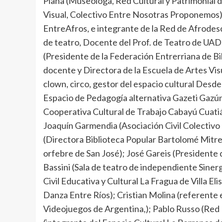
Piana (Museóloga, Red Cultural y Patrimonial d
Visual, Colectivo Entre Nosotras Proponemos);
EntreAfros, e integrante de la Red de Afrodesc
de teatro, Docente del Prof. de Teatro de UA
(Presidente de la Federación Entrerriana de Bi
docente y Directora de la Escuela de Artes Vi
clown, circo, gestor del espacio cultural Desde
Espacio de Pedagogía alternativa Gazeti Gazún 
Cooperativa Cultural de Trabajo Cabayú Cuatiá
Joaquín Garmendia (Asociación Civil Colectivo
(Directora Biblioteca Popular Bartolomé Mitre
orfebre de San José); José Gareis (Presidente d
Bassini (Sala de teatro de independiente Sine
Civil Educativa y Cultural La Fragua de Villa E
Danza Entre Ríos); Cristian Molina (referente 
Videojuegos de Argentina,); Pablo Russo (Red 