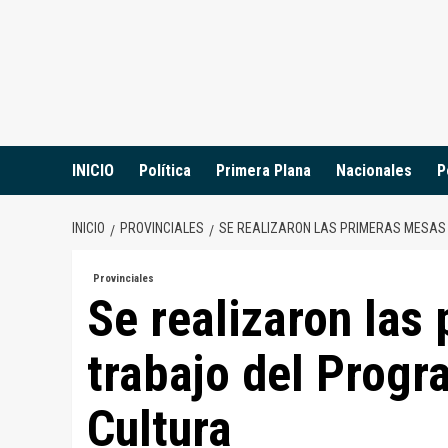
Saltar
al
contenido
INICIO
Política
Primera Plana
Nacionales
P
INICIO
PROVINCIALES
SE REALIZARON LAS PRIMERAS MESAS
Provinciales
Se realizaron las
trabajo del Progr
Cultura