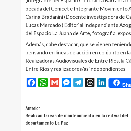
(integrante del Espacio Cultural La Barranca 
becada del Conicet e Integrante Movimiento A
Carina Bradanini (Docente investigadora de Ca
Lucas Mercado ( Editorial Independiente Azogue
del Espacio La Juana de Arte, fotografia, exposi
Además, cabe destacar, que se vienen teniendo
pensando en líneas de acción en conjunto en la
Realizadoras Audiovisuales de Entre Ríos, la 
Entre Ríos y realizadores/as independientes.
Facebook
WhatsApp
Gmail
Messenger
Telegram
Threads
Linke
Sha
Navegación
Anterior
Realizan tareas de mantenimiento en la red vial del
de
departamento La Paz
entradas