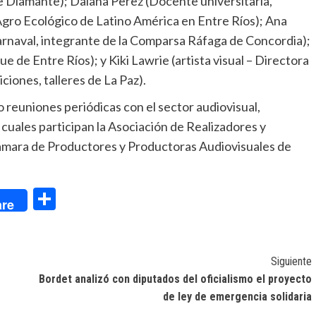
de Diamante); Daiana Perez (Docente universitaria,
gro Ecológico de Latino América en Entre Ríos); Ana
rnaval, integrante de la Comparsa Ráfaga de Concordia);
 de Entre Ríos); y Kiki Lawrie (artista visual – Directora
ciones, talleres de La Paz).
 reuniones periódicas con el sector audiovisual,
 cuales participan la Asociación de Realizadores y
Cámara de Productores y Productoras Audiovisuales de
dIn
Compartir
re
Siguiente
Bordet analizó con diputados del oficialismo el proyecto
de ley de emergencia solidaria