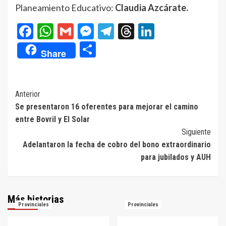
Planeamiento Educativo:
Claudia Azcárate.
Facebook
WhatsApp
Gmail
Messenger
Telegram
Threads
LinkedIn
Compartir
Share
Navegación
Anterior
Se presentaron 16 oferentes para mejorar el camino
de
entre Bovril y El Solar
entradas
Siguiente
Adelantaron la fecha de cobro del bono extraordinario
para jubilados y AUH
Más historias
Provinciales
Provinciales