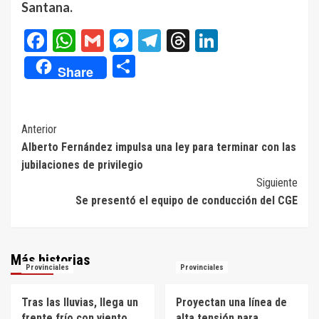
Santana.
Facebook
WhatsApp
Gmail
Messenger
Telegram
Threads
LinkedIn
Compartir
Share
Navegación
Anterior
Alberto Fernández impulsa una ley para terminar con las
de
jubilaciones de privilegio
entradas
Siguiente
Se presentó el equipo de conducción del CGE
Más historias
Provinciales
Provinciales
Tras las lluvias, llega un
Proyectan una línea de
frente frío con viento
alta tensión para