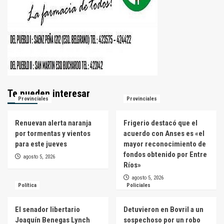
Te pueden interesar
Provinciales
Provinciales
Renuevan alerta naranja
Frigerio destacó que el
por tormentas y vientos
acuerdo con Anses es «el
para este jueves
mayor reconocimiento de
fondos obtenido por Entre
agosto 5, 2026
Ríos»
agosto 5, 2026
Política
Policiales
El senador libertario
Detuvieron en Bovril a un
Joaquín Benegas Lynch
sospechoso por un robo