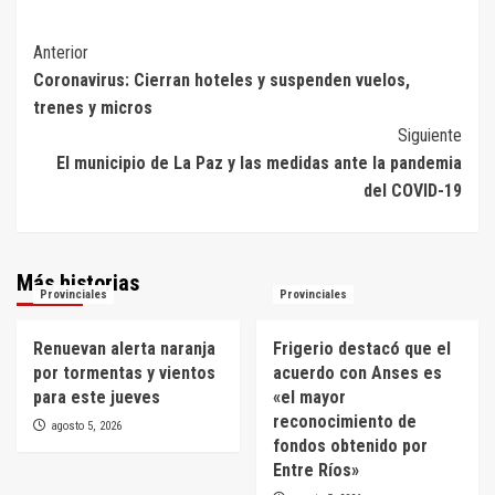
Navegación
Anterior
Coronavirus: Cierran hoteles y suspenden vuelos,
de
trenes y micros
entradas
Siguiente
El municipio de La Paz y las medidas ante la pandemia
del COVID-19
Más historias
Provinciales
Provinciales
Renuevan alerta naranja
Frigerio destacó que el
por tormentas y vientos
acuerdo con Anses es
para este jueves
«el mayor
reconocimiento de
agosto 5, 2026
fondos obtenido por
Entre Ríos»