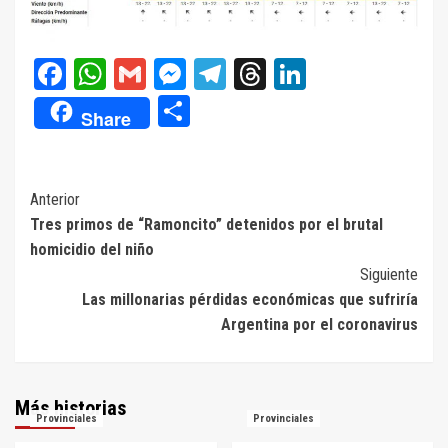
Facebook
WhatsApp
Gmail
Messenger
Telegram
Threads
LinkedIn
Compartir
Share
Navegación
Anterior
Tres primos de “Ramoncito” detenidos por el brutal
de
homicidio del niño
entradas
Siguiente
Las millonarias pérdidas económicas que sufriría
Argentina por el coronavirus
Más historias
Provinciales
Provinciales