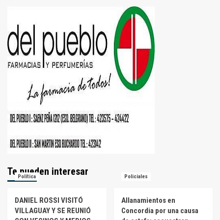
Te pueden interesar
Política
Policiales
DANIEL ROSSI VISITÓ
Allanamientos en
VILLAGUAY Y SE REUNIÓ
Concordia por una causa