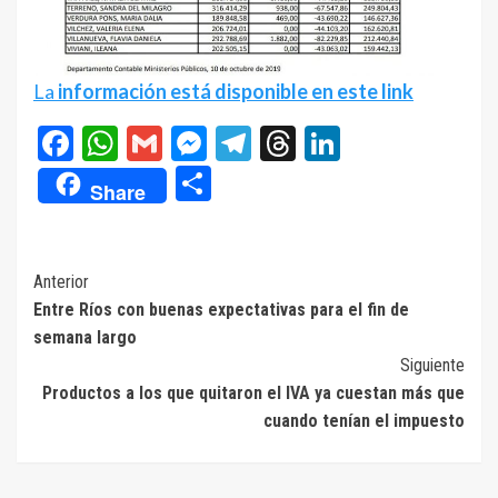
La
información está disponible en este link
Facebook
WhatsApp
Gmail
Messenger
Telegram
Threads
LinkedIn
Compartir
Share
Navegación
Anterior
Entre Ríos con buenas expectativas para el fin de
de
semana largo
entradas
Siguiente
Productos a los que quitaron el IVA ya cuestan más que
cuando tenían el impuesto