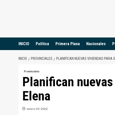
Saltar
al
contenido
INICIO
Política
Primera Plana
Nacionales
P
INICIO
PROVINCIALES
PLANIFICAN NUEVAS VIVIENDAS PARA 
Provinciales
Planifican nuevas
Elena
enero 19, 2022