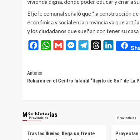
vivienda digna, donde poder educar y criar a sus
El jefe comunal señaló que “la construcción de
económica y social en la provincia ya que act
y los ciudadanos que sueñan con tener su casa 
Facebook
WhatsApp
Gmail
Messenger
Telegram
Threads
Linke
Sha
Navegación
Anterior
Robaron en el Centro Infantil “Rayito de Sol” de La 
de
entradas
Más historias
Provinciales
Provinciales
Tras las lluvias, llega un frente
Proyectan 