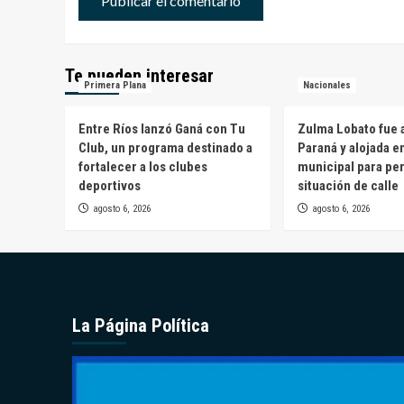
Te pueden interesar
Primera Plana
Nacionales
Entre Ríos lanzó Ganá con Tu
Zulma Lobato fue a
Club, un programa destinado a
Paraná y alojada e
fortalecer a los clubes
municipal para pe
deportivos
situación de calle
agosto 6, 2026
agosto 6, 2026
La Página Política