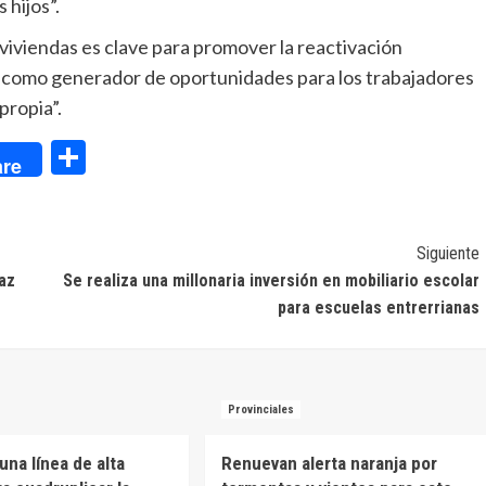
 hijos”.
 viviendas es clave para promover la reactivación
úa como generador de oportunidades para los trabajadores
propia”.
dIn
Compartir
re
Siguiente
Paz
Se realiza una millonaria inversión en mobiliario escolar
para escuelas entrerrianas
Provinciales
una línea de alta
Renuevan alerta naranja por