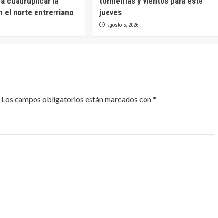
a cuadruplicar la
tormentas y vientos para este
n el norte entrerriano
jueves
6
agosto 5, 2026
Los campos obligatorios están marcados con
*