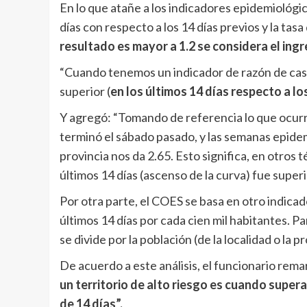
En lo que atañe a los indicadores epidemiológic
días con respecto a los 14 días previos y la tasa
resultado es mayor a 1.2 se considera el ing
“Cuando tenemos un indicador de razón de casos
superior (
en los últimos 14 días respecto a lo
Y agregó: “Tomando de referencia lo que ocurr
terminó el sábado pasado, y las semanas epidemi
provincia nos da 2.65. Esto significa, en otros
últimos 14 días (ascenso de la curva) fue superi
Por otra parte, el COES se basa en otro indicad
últimos 14 días por cada cien mil habitantes. Par
se divide por la población (de la localidad o la pr
De acuerdo a este análisis, el funcionario rema
un territorio de alto riesgo es cuando supera
de 14 días”.