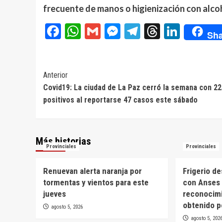
frecuente de manos o higienización con alcoh
Facebook
WhatsApp
Gmail
Messenger
Telegram
Threads
Linke
Sha
Navegación
Anterior
Covid19: La ciudad de La Paz cerró la semana con 22
de
positivos al reportarse 47 casos este sábado
entradas
Más historias
Provinciales
Provinciales
Renuevan alerta naranja por
Frigerio d
tormentas y vientos para este
con Anses 
jueves
reconocim
obtenido p
agosto 5, 2026
agosto 5, 202