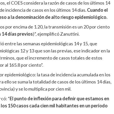
os, el COES considera la razón de casos de los últimos 14
 de incidencia de casos en los últimos 14 días
. Cuando el
reso a la denominación de alto riesgo epidemiológico.
 por encima de 1.20, la transmisión es un 20 por ciento
s 14 días previos
)”, ejemplificó Zanuttini.
ió entre las semanas epidemiológicas 14 y 15, que
ológicas 12 y 13 que son las previas, ese indicador en la
 términos, que el incremento de casos totales de estos
or al 165.8 por ciento”.
or epidemiológico: la tasa de incidencia acumulada en los
a ello se suma la totalidad de casos de los últimos 14 días,
ovincia) y se lo multiplica por cien mil.
rcó: “
El punto de inflexión para definir que estamos en
 los 150 casos cada cien mil habitantes en un período