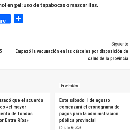
ol en gel; uso de tapabocas o mascarillas.
dIn
Compartir
re
Siguiente
5
Empezó la vacunación en las cárceles por disposición de
salud de la provincia
Provinciales
estacó que el acuerdo
Este sábado 1 de agosto
es «el mayor
comenzará el cronograma de
iento de fondos
pagos para la administración
or Entre Ríos»
pública provincial
6
julio 30, 2026