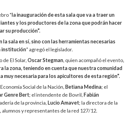
ebro “
la inauguración de esta sala que va a traer un
iantes y los productores de la zona que podrán hacer
ar su producción”.
la sala en sí, sino con las herramientas necesarias
 institución
” agregó el legislador.
o de El Solar,
Oscar Stegman
, quien acompañó el evento,
para la zona, teniendo en cuenta que nuestra comunidad
ta muy necesaria para los apicultores de esta región”.
 Economía Social de la Nación,
Betiana Medina
; el
ar Genre Bert
; el intendente de Bovril,
Fabián
adería de la provincia,
Lucio Amavet
; la directora de la
a, alumnos y representantes de la red 127/12.