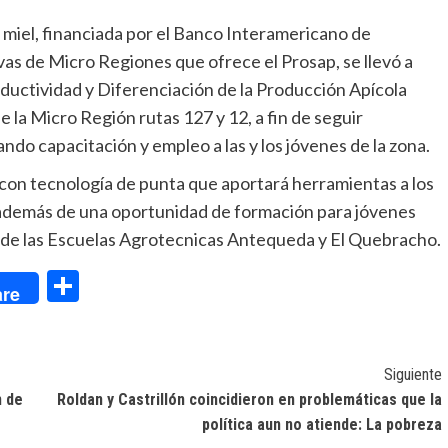
e miel, financiada por el Banco Interamericano de
vas de Micro Regiones que ofrece el Prosap, se llevó a
ductividad y Diferenciación de la Producción Apícola
 la Micro Región rutas 127 y 12, a fin de seguir
ndo capacitación y empleo a las y los jóvenes de la zona.
on tecnología de punta que aportará herramientas a los
 además de una oportunidad de formación para jóvenes
 de las Escuelas Agrotecnicas Antequeda y El Quebracho.
dIn
Compartir
re
Siguiente
n de
Roldan y Castrillón coincidieron en problemáticas que la
política aun no atiende: La pobreza