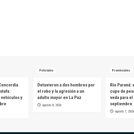
Policiales
Provinciales
Concordia
Detuvieron a dos hombres por
Río Paraná: 
stafa:
el robo y la agresión a un
cupo de pesc
 vehículos y
adulto mayor en La Paz
veda para el
mbre
septiembre
agosto 8, 2026
agosto 7, 2026