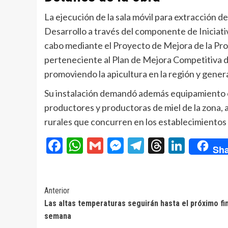
La ejecución de la sala móvil para extracción d
Desarrollo a través del componente de Iniciati
cabo mediante el Proyecto de Mejora de la Pro
perteneciente al Plan de Mejora Competitiva de
promoviendo la apicultura en la región y genera
Su instalación demandó además equipamiento c
productores y productoras de miel de la zona,
rurales que concurren en los establecimientos
Facebook
WhatsApp
Gmail
Messenger
Telegram
Threads
Linke
Sha
Navegación
Anterior
Las altas temperaturas seguirán hasta el próximo fi
de
semana
entradas