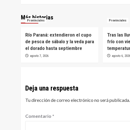
Más historias
Provinciales
Provinciales
Río Paraná: extendieron el cupo
Tras las ll
de pesca de sábalo y la veda para
frío con vi
el dorado hasta septiembre
temperatur
agosto 7, 2026
agosto 6, 202
Deja una respuesta
Tu dirección de correo electrónico no será publicada.
Comentario
*