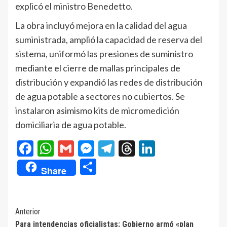
explicó el ministro Benedetto.
La obra incluyó mejora en la calidad del agua
suministrada, amplió la capacidad de reserva del
sistema, uniformó las presiones de suministro
mediante el cierre de mallas principales de
distribución y expandió las redes de distribución
de agua potable a sectores no cubiertos. Se
instalaron asimismo kits de micromedición
domiciliaria de agua potable.
Facebook
WhatsApp
Gmail
Messenger
Telegram
Threads
LinkedIn
Compartir
Share
Navegación
Anterior
Para intendencias oficialistas: Gobierno armó «plan