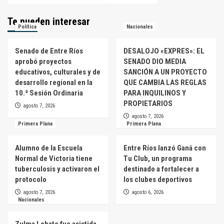
Te pueden interesar
Política
Nacionales
Senado de Entre Ríos
DESALOJO «EXPRES»: EL
aprobó proyectos
SENADO DIO MEDIA
educativos, culturales y de
SANCIÓN A UN PROYECTO
desarrollo regional en la
QUE CAMBIA LAS REGLAS
10.ª Sesión Ordinaria
PARA INQUILINOS Y
PROPIETARIOS
agosto 7, 2026
agosto 7, 2026
Primera Plana
Primera Plana
Alumno de la Escuela
Entre Ríos lanzó Ganá con
Normal de Victoria tiene
Tu Club, un programa
tuberculosis y activaron el
destinado a fortalecer a
protocolo
los clubes deportivos
agosto 7, 2026
agosto 6, 2026
Nacionales
Zulma Lobato fue asistida