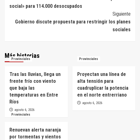
de
social» para 114.000 desocupados
entradas
Siguiente
Gobierno discute propuesta para restringir los planes
sociales
Más historias
Provinciales
Provinciales
Tras las lluvias, llega un
Proyectan una línea de
frente frío con viento
alta tensión para
que baja las
cuadruplicar la potencia
temperaturas en Entre
en el norte entrerriano
Ríos
agosto 6, 2026
agosto 6, 2026
Provinciales
Renuevan alerta naranja
por tormentas y vientos