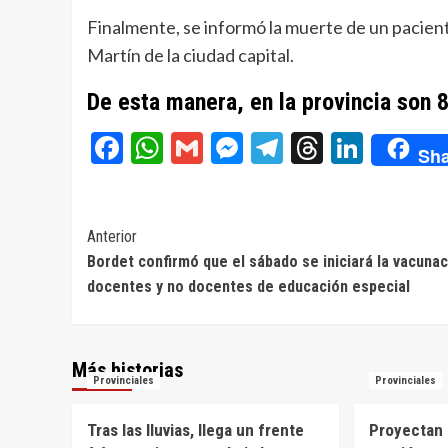
Finalmente, se informó la muerte de un pacient
Martín de la ciudad capital.
De esta manera, en la provincia son 
Facebook
WhatsApp
Gmail
Messenger
Telegram
Threads
Linke
Sha
Navegación
Anterior
Bordet confirmó que el sábado se iniciará la vacunac
de
docentes y no docentes de educación especial
entradas
Más historias
Provinciales
Provinciales
Tras las lluvias, llega un frente
Proyectan 