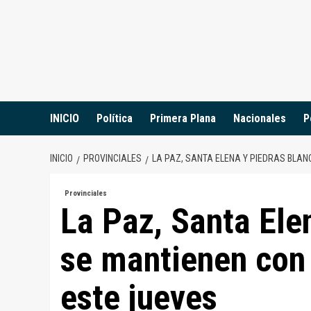
Saltar
al
contenido
INICIO
Política
Primera Plana
Nacionales
P
INICIO
PROVINCIALES
LA PAZ, SANTA ELENA Y PIEDRAS BLA
Provinciales
La Paz, Santa Ele
se mantienen con
este jueves