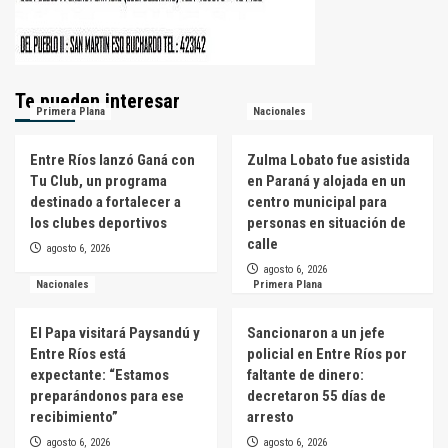
Te pueden interesar
Primera Plana
Nacionales
Entre Ríos lanzó Ganá con
Zulma Lobato fue asistida
Tu Club, un programa
en Paraná y alojada en un
destinado a fortalecer a
centro municipal para
los clubes deportivos
personas en situación de
calle
agosto 6, 2026
agosto 6, 2026
Nacionales
Primera Plana
El Papa visitará Paysandú y
Sancionaron a un jefe
Entre Ríos está
policial en Entre Ríos por
expectante: “Estamos
faltante de dinero:
preparándonos para ese
decretaron 55 días de
recibimiento”
arresto
agosto 6, 2026
agosto 6, 2026