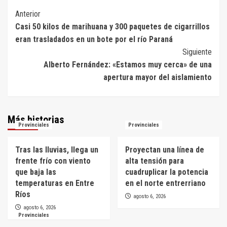
Navegación
Anterior
Casi 50 kilos de marihuana y 300 paquetes de cigarrillos
de
eran trasladados en un bote por el río Paraná
entradas
Siguiente
Alberto Fernández: «Estamos muy cerca» de una
apertura mayor del aislamiento
Más historias
Provinciales
Provinciales
Tras las lluvias, llega un
Proyectan una línea de
frente frío con viento
alta tensión para
que baja las
cuadruplicar la potencia
temperaturas en Entre
en el norte entrerriano
Ríos
agosto 6, 2026
agosto 6, 2026
Provinciales