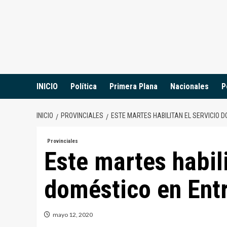
Saltar
al
contenido
INICIO
Política
Primera Plana
Nacionales
P
INICIO
PROVINCIALES
ESTE MARTES HABILITAN EL SERVICIO D
Provinciales
Este martes habili
doméstico en Ent
mayo 12, 2020