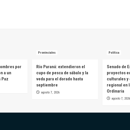
Provinciales
Política
hombres por
Río Paraná: extendieron el
Senado de E
ón a un
cupo de pesca de sábalo y la
proyectos e
a Paz
veda para el dorado hasta
culturales y
septiembre
regional en 
Ordinaria
agosto 7, 2026
agosto 7, 2026