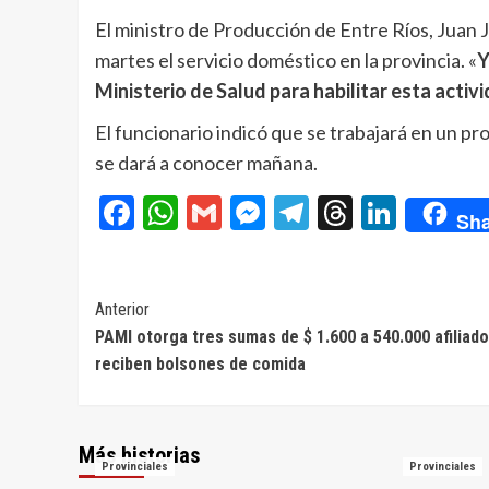
El ministro de Producción de Entre Ríos, Juan J
martes el servicio doméstico en la provincia. «
Y
Ministerio de Salud para habilitar esta activ
El funcionario indicó que se trabajará en un pr
se dará a conocer mañana.
Facebook
WhatsApp
Gmail
Messenger
Telegram
Threads
Linke
Sha
Navegación
Anterior
PAMI otorga tres sumas de $ 1.600 a 540.000 afiliad
de
reciben bolsones de comida
entradas
Más historias
Provinciales
Provinciales