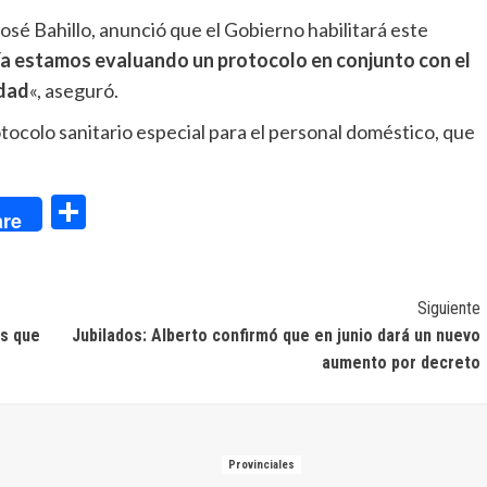
osé Bahillo, anunció que el Gobierno habilitará este
a estamos evaluando un protocolo en conjunto con el
idad
«, aseguró.
otocolo sanitario especial para el personal doméstico, que
dIn
Compartir
re
Siguiente
os que
Jubilados: Alberto confirmó que en junio dará un nuevo
aumento por decreto
Provinciales