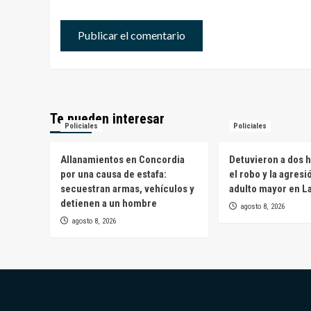
Te pueden interesar
Policiales
Policiales
Allanamientos en Concordia
Detuvieron a dos 
por una causa de estafa:
el robo y la agresi
secuestran armas, vehículos y
adulto mayor en L
detienen a un hombre
agosto 8, 2026
agosto 8, 2026