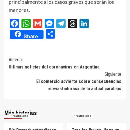
principalmente a los casos graves que serán los
menores.
Facebook
WhatsApp
Gmail
Messenger
Telegram
Threads
LinkedIn
Compartir
Share
Navegación
Anterior
Ultimas noticias del coronavirus en Argentina
de
Siguiente
entradas
El comercio advierte sobre consecuencias
«devastadoras» de la actual parálisis
Más historias
Provinciales
Provinciales