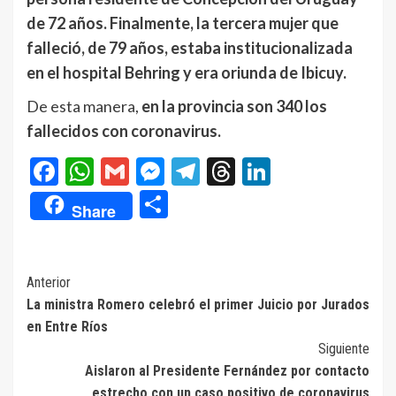
de 72 años. Finalmente, la tercera mujer que
falleció, de 79 años, estaba institucionalizada
en el hospital Behring y era oriunda de Ibicuy.
De esta manera,
en la provincia son 340 los
fallecidos con coronavirus.
Facebook
WhatsApp
Gmail
Messenger
Telegram
Threads
LinkedIn
Compartir
Share
Navegación
Anterior
La ministra Romero celebró el primer Juicio por Jurados
de
en Entre Ríos
entradas
Siguiente
Aislaron al Presidente Fernández por contacto
estrecho con un caso positivo de coronavirus