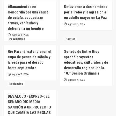
Allanamientos en
Detuvieron a dos hombres
Concordia por una causa
por el robo y la agresión a
de estafa: secuestran
un adulto mayor en La Paz
armas, vehículos y
agosto 8, 2026
detienen a un hombre
agosto 8, 2026
Provinciales
Política
Río Paraná: extendieron el
Senado de Entre Ríos
cupo de pesca de sábalo y
aprobó proyectos
la veda para el dorado
educativos, culturales y de
hasta septiembre
desarrollo regional en la
10.ª Sesión Ordinaria
agosto 7, 2026
agosto 7, 2026
Nacionales
DESALOJO «EXPRES»: EL
SENADO DIO MEDIA
SANCIÓN A UN PROYECTO
QUE CAMBIA LAS REGLAS