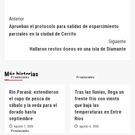
Navegación
Anterior
Aprueban el protocolo para salidas de esparcimiento
de
parciales en la ciudad de Cerrito
entradas
Siguiente
Hallaron restos óseos en una isla de Diamante
Más historias
Provinciales
Provinciales
Río Paraná: extendieron
Tras las lluvias, llega un
el cupo de pesca de
frente frío con viento
sábalo y la veda para el
que baja las
dorado hasta
temperaturas en Entre
septiembre
Ríos
agosto 7, 2026
agosto 6, 2026
Provinciales