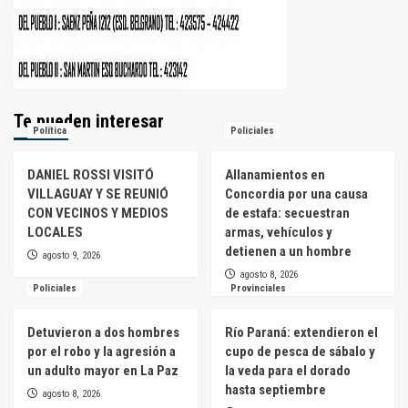
Te pueden interesar
Política
Policiales
DANIEL ROSSI VISITÓ
Allanamientos en
VILLAGUAY Y SE REUNIÓ
Concordia por una causa
CON VECINOS Y MEDIOS
de estafa: secuestran
LOCALES
armas, vehículos y
detienen a un hombre
agosto 9, 2026
agosto 8, 2026
Policiales
Provinciales
Detuvieron a dos hombres
Río Paraná: extendieron el
por el robo y la agresión a
cupo de pesca de sábalo y
un adulto mayor en La Paz
la veda para el dorado
hasta septiembre
agosto 8, 2026