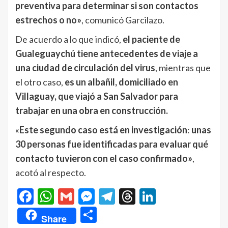
preventiva para determinar si son contactos
estrechos o no»
, comunicó Garcilazo.
De acuerdo a lo que indicó,
el paciente de
Gualeguaychú tiene antecedentes de viaje a
una ciudad de circulación del virus
, mientras que
el otro caso,
es un albañil, domiciliado en
Villaguay, que viajó a San Salvador para
trabajar en una obra en construcción.
«
Este segundo caso está en investigación
:
unas
30 personas fue identificadas para evaluar qué
contacto tuvieron con el caso confirmado»
,
acotó al respecto.
Facebook
WhatsApp
Gmail
Messenger
Telegram
Threads
LinkedIn
Compartir
Share