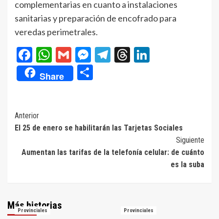
complementarias en cuanto a instalaciones
sanitarias y preparación de encofrado para
veredas perimetrales.
Facebook
WhatsApp
Gmail
Messenger
Telegram
Threads
LinkedIn
Compartir
Share
Navegación
Anterior
El 25 de enero se habilitarán las Tarjetas Sociales
de
Siguiente
entradas
Aumentan las tarifas de la telefonía celular: de cuánto
es la suba
Más historias
Provinciales
Provinciales